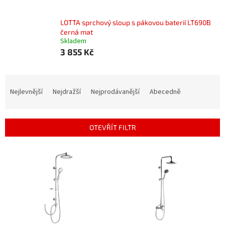
LOTTA sprchový sloup s pákovou baterií LT690B
černá mat
Skladem
3 855 Kč
Ř
a
Nejlevnější
Nejdražší
Nejprodávanější
Abecedně
z
e
n
OTEVŘÍT FILTR
í
p
V
r
ý
o
p
d
i
u
s
k
p
t
r
ů