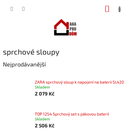
Přejít
NÁKUP
na
obsah
KOŠÍK
sprchové sloupy
Nejprodávanější
ZARA sprchový sloup k napojení na baterii SL420
Skladem
2 079 Kč
TOP 1254 Sprchový set s pákovou baterií
Skladem
2 506 Kč