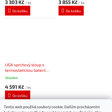
3 303 Kč
3 855 Kč
/ ks
/ ks
Do košíku
Do košíku
LIGA sprchový sloup s
termostatickou baterií
SL533
Skladem
4 591 Kč
/ ks
Do košíku
Tento web používá soubory cookie. Dalším procházením
5
položek celkem
O