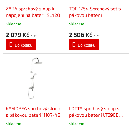
o
d
ZARA sprchový sloup k
TOP 1254 Sprchový set s
u
napojení na baterii SL420
pákovou baterií
k
Skladem
Skladem
t
2 079 Kč
2 506 Kč
ů
/ ks
/ ks
Do košíku
Do košíku
KASIOPEA sprchový sloup
LOTTA sprchový sloup s
s pákovou baterií 1107-48
pákovou baterií LT690B
černá mat
Skladem
Skladem