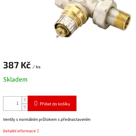
387 Kč
/ ks
Měrná
Skladem
cena:
Přidat do košíku
Ventily s normálním průtokem s přednastavením
Detailní informace