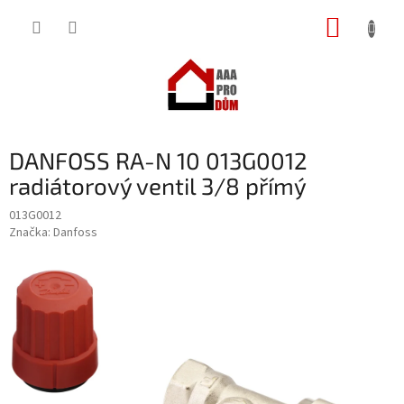
Přejít
NÁKUP
na
obsah
KOŠÍK
DANFOSS RA-N 10 013G0012
radiátorový ventil 3/8 přímý
013G0012
Značka:
Danfoss