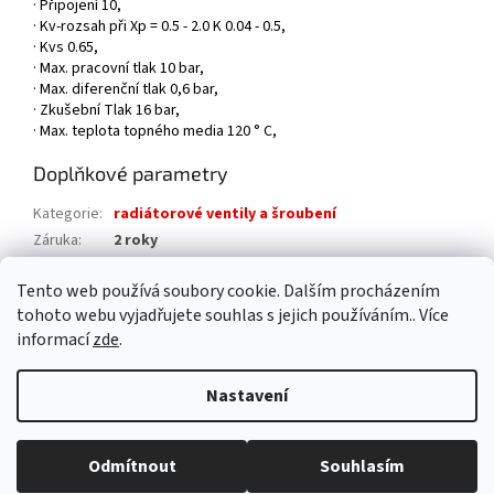
· Připojení 10,
· Kv-rozsah při
Xp
= 0.5 - 2.0
K
0.04 - 0.5,
· Kvs 0.65,
· Max. pracovní tlak
10
bar,
· Max. diferenční tlak 0,6 bar,
· Zkušební Tlak
16
bar,
· Max. teplota topného media 120 ° C,
Doplňkové parametry
Kategorie
:
radiátorové ventily a šroubení
Záruka
:
2 roky
Hmotnost
:
0.2 kg
Tento web používá soubory cookie. Dalším procházením
EAN
:
5702420010274
tohoto webu vyjadřujete souhlas s jejich používáním.. Více
informací
zde
.
Z
á
Nastavení
Vytvořil Shoptet
p
a
t
Odmítnout
Souhlasím
Copyright 2026
AAA pro dům s.r.o.
. Všechna práva vyhrazena.
í