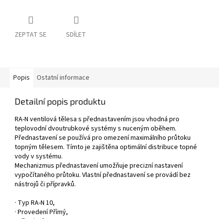
ZEPTAT SE
SDÍLET
Popis
Ostatní informace
Detailní popis produktu
RA-N ventilová tělesa
s
přednastavením jsou vhodná pro
teplovodní dvoutrubkové systémy
s
nuceným oběhem.
Přednastavení
se
používá pro omezení maximálního průtoku
topným tělesem. Tímto
je
zajištěna optimální distribuce topné
vody
v
systému.
Mechanizmus přednastavení umožňuje precizní nastavení
vypočítaného průtoku. Vlastní přednastavení
se
provádí bez
nástrojů či přípravků.
· Typ RA-N 10,
· Provedení Přímý,