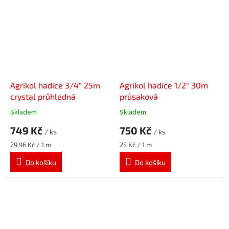
Agrikol hadice 3/4" 25m
Agrikol hadice 1/2" 30m
crystal průhledná
průsaková
Skladem
Skladem
749 Kč
750 Kč
/ ks
/ ks
Měrná
Měrná
29,96 Kč / 1 m
25 Kč / 1 m
cena:
cena:
Do košíku
Do košíku