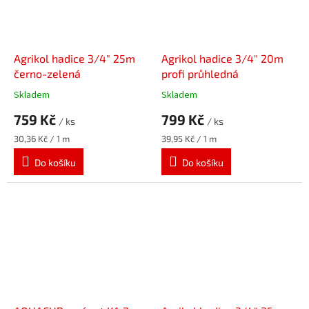
Agrikol hadice 3/4" 25m
Agrikol hadice 3/4" 20m
černo-zelená
profi průhledná
Skladem
Skladem
759 Kč
799 Kč
/ ks
/ ks
Měrná
Měrná
30,36 Kč / 1 m
39,95 Kč / 1 m
cena:
cena:
Do košíku
Do košíku