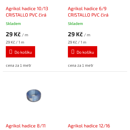
o
d
Agrikol hadice 10/13
Agrikol hadice 6/9
u
CRISTALLO PVC čirá
CRISTALLO PVC čirá
k
Skladem
Skladem
t
29 Kč
29 Kč
ů
/ m
/ m
Měrná
Měrná
29 Kč / 1 m
29 Kč / 1 m
cena:
cena:
Do košíku
Do košíku
cena za 1 metr
cena za 1 metr
Agrikol hadice 8/11
Agrikol hadice 12/16