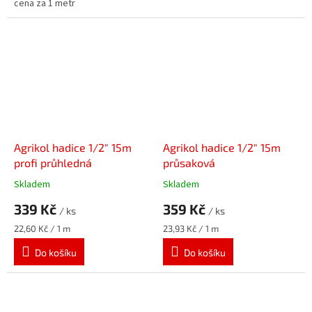
cena za 1 metr
Agrikol hadice 1/2" 15m
Agrikol hadice 1/2" 15m
profi průhledná
průsaková
Skladem
Skladem
339 Kč
359 Kč
/ ks
/ ks
Měrná
Měrná
22,60 Kč / 1 m
23,93 Kč / 1 m
cena:
cena:
Do košíku
Do košíku