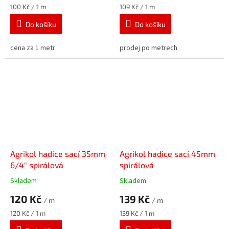
Měrná
Měrná
100 Kč / 1 m
109 Kč / 1 m
cena:
cena:
Do košíku
Do košíku
cena za 1 metr
prodej po metrech
Agrikol hadice sací 35mm
Agrikol hadice sací 45mm
6/4" spirálová
spirálová
Skladem
Skladem
120 Kč
139 Kč
/ m
/ m
Měrná
Měrná
120 Kč / 1 m
139 Kč / 1 m
cena:
cena: