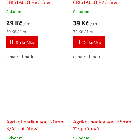
CRISTALLO PVC čirá
CRISTALLO PVC čirá
Skladem
Skladem
29 Kč
39 Kč
/ m
/ m
Měrná
Měrná
29 Kč / 1 m
39 Kč / 1 m
cena:
cena:
Do košíku
Do košíku
cena za 1 metr
cena za 1 metr
Agrikol hadice sací 20mm
Agrikol hadice sací 25mm
3/4" spirálová
1" spirálová
Skladem
Skladem