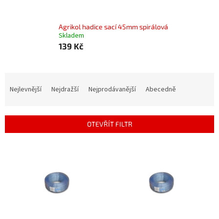
Agrikol hadice sací 45mm spirálová
Skladem
139 Kč
Ř
a
Nejlevnější
Nejdražší
Nejprodávanější
Abecedně
z
e
n
OTEVŘÍT FILTR
í
p
V
r
ý
o
p
d
i
u
s
k
p
t
r
ů