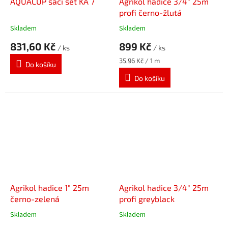
AQUACUP sací set KA 7
Agrikol hadice 3/4" 25m
profi černo-žlutá
Skladem
Skladem
831,60 Kč
899 Kč
/ ks
/ ks
Měrná
35,96 Kč / 1 m
Do košíku
cena:
Do košíku
Agrikol hadice 1" 25m
Agrikol hadice 3/4" 25m
černo-zelená
profi greyblack
Skladem
Skladem