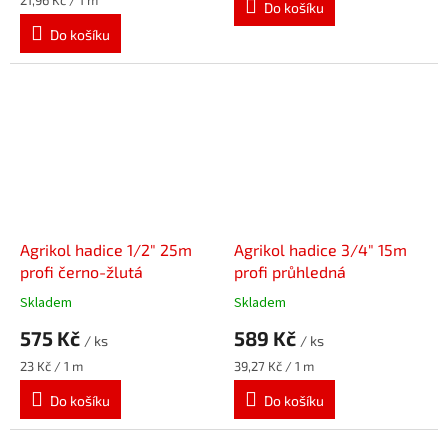
Do košíku
cena:
Do košíku
Agrikol hadice 1/2" 25m
Agrikol hadice 3/4" 15m
profi černo-žlutá
profi průhledná
Skladem
Skladem
575 Kč
589 Kč
/ ks
/ ks
Měrná
Měrná
23 Kč / 1 m
39,27 Kč / 1 m
cena:
cena:
Do košíku
Do košíku