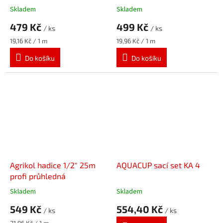
Skladem
Skladem
479 Kč
499 Kč
/ ks
/ ks
Měrná
Měrná
19,16 Kč / 1 m
19,96 Kč / 1 m
cena:
cena:
Do košíku
Do košíku
Agrikol hadice 1/2" 25m
AQUACUP sací set KA 4
profi průhledná
Skladem
Skladem
549 Kč
554,40 Kč
/ ks
/ ks
Měrná
21,96 Kč / 1 m