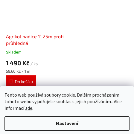
Agrikol hadice 1" 25m profi
průhledná
Skladem
1 490 Kč
/ ks
Měrná
59,60 Kč / 1 m
cena:
Do košíku
Tento web používá soubory cookie. Dalším procházením
37
položek celkem
O
tohoto webu vyjadřujete souhlas s jejich používáním.. Více
v
informací
zde
.
l
Z
á
á
Nastavení
d
Vytvořil Shoptet
p
a
a