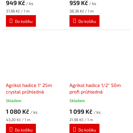
949 Kč
959 Kč
/ ks
/ ks
Měrná
Měrná
37,96 Kč / 1 m
38,36 Kč / 1 m
cena:
cena:
Do košíku
Do košíku
Agrikol hadice 1" 25m
Agrikol hadice 1/2" 50m
crystal průhledná
profi průhledná
Skladem
Skladem
1 080 Kč
1 099 Kč
/ ks
/ ks
Měrná
Měrná
43,20 Kč / 1 m
21,98 Kč / 1 m
cena:
cena:
Do košíku
Do košíku