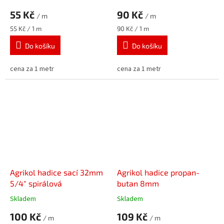
55 Kč
90 Kč
/ m
/ m
Měrná
Měrná
55 Kč / 1 m
90 Kč / 1 m
cena:
cena:
Do košíku
Do košíku
cena za 1 metr
cena za 1 metr
Agrikol hadice sací 32mm
Agrikol hadice propan-
5/4" spirálová
butan 8mm
Skladem
Skladem
100 Kč
109 Kč
/ m
/ m