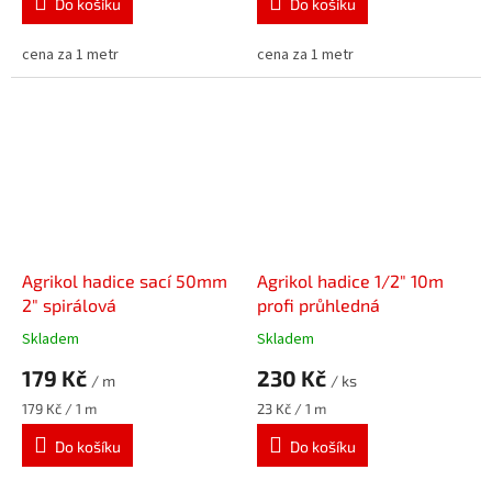
Do košíku
Do košíku
cena za 1 metr
cena za 1 metr
Agrikol hadice sací 50mm
Agrikol hadice 1/2" 10m
2" spirálová
profi průhledná
Skladem
Skladem
179 Kč
230 Kč
/ m
/ ks
Měrná
Měrná
179 Kč / 1 m
23 Kč / 1 m
cena:
cena:
Do košíku
Do košíku