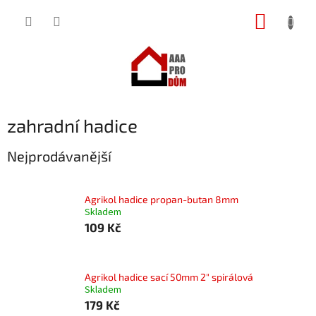
Přejít
NÁKUP
na
obsah
KOŠÍK
zahradní hadice
Nejprodávanější
Agrikol hadice propan-butan 8mm
Skladem
109 Kč
Agrikol hadice sací 50mm 2" spirálová
Skladem
179 Kč