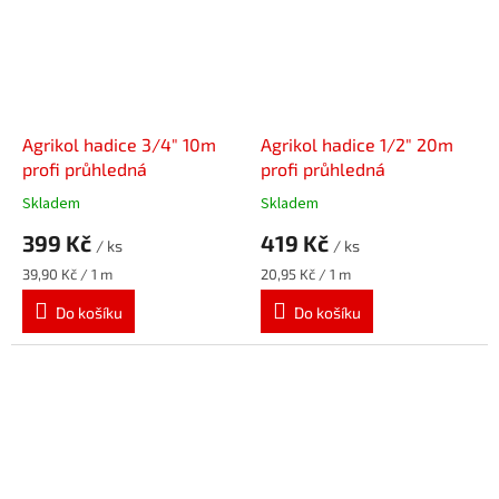
Agrikol hadice 3/4" 10m
Agrikol hadice 1/2" 20m
profi průhledná
profi průhledná
Skladem
Skladem
399 Kč
419 Kč
/ ks
/ ks
Měrná
Měrná
39,90 Kč / 1 m
20,95 Kč / 1 m
cena:
cena:
Do košíku
Do košíku