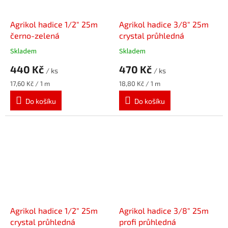
Agrikol hadice 1/2" 25m
Agrikol hadice 3/8" 25m
černo-zelená
crystal průhledná
Skladem
Skladem
440 Kč
470 Kč
/ ks
/ ks
Měrná
Měrná
17,60 Kč / 1 m
18,80 Kč / 1 m
cena:
cena:
Do košíku
Do košíku
Agrikol hadice 1/2" 25m
Agrikol hadice 3/8" 25m
crystal průhledná
profi průhledná