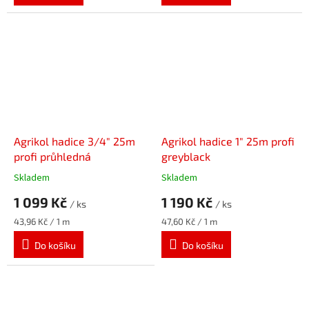
Agrikol hadice 3/4" 25m
Agrikol hadice 1" 25m profi
profi průhledná
greyblack
Skladem
Skladem
1 099 Kč
1 190 Kč
/ ks
/ ks
Měrná
Měrná
43,96 Kč / 1 m
47,60 Kč / 1 m
cena:
cena:
Do košíku
Do košíku