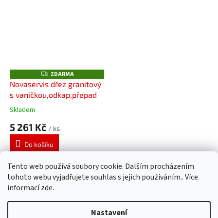
ZDARMA
Z
D
Novaservis dřez granitový
A
s vaničkou,odkap,přepad
R
M
A
Skladem
5 261 Kč
/ ks
Do košíku
Tento web používá soubory cookie. Dalším procházením
23
položek celkem
O
tohoto webu vyjadřujete souhlas s jejich používáním.. Více
v
informací
zde
.
l
Z
á
á
d
Nastavení
Vytvořil Shoptet
p