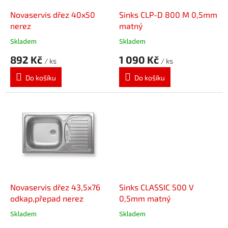
o
d
Novaservis dřez 40x50
Sinks CLP-D 800 M 0,5mm
u
nerez
matný
k
Skladem
Skladem
t
892 Kč
1 090 Kč
ů
/ ks
/ ks
Do košíku
Do košíku
Novaservis dřez 43,5x76
Sinks CLASSIC 500 V
odkap,přepad nerez
0,5mm matný
Skladem
Skladem