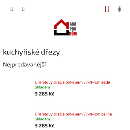
Přejít
NÁKUP
na
obsah
KOŠÍK
kuchyňské dřezy
Nejprodávanější
Granitový dřez s odkapem 77x44cm šedá
Skladem
3 285 Kč
Granitový dřez s odkapem 77x44cm černá
Skladem
3 285 Kč