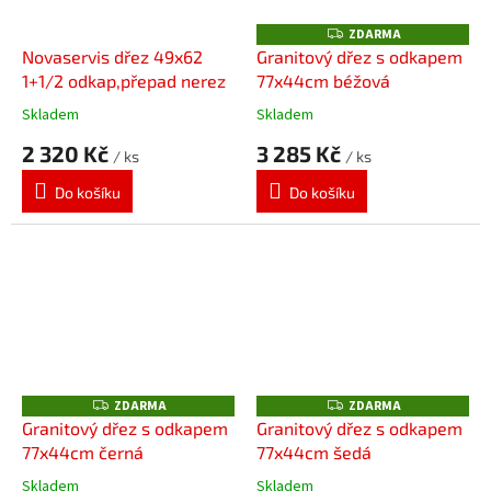
ZDARMA
Z
D
Novaservis dřez 49x62
Granitový dřez s odkapem
A
1+1/2 odkap,přepad nerez
77x44cm béžová
R
M
A
Skladem
Skladem
2 320 Kč
3 285 Kč
/ ks
/ ks
Do košíku
Do košíku
ZDARMA
ZDARMA
Z
Z
D
D
Granitový dřez s odkapem
Granitový dřez s odkapem
A
A
77x44cm černá
77x44cm šedá
R
R
M
M
A
A
Skladem
Skladem