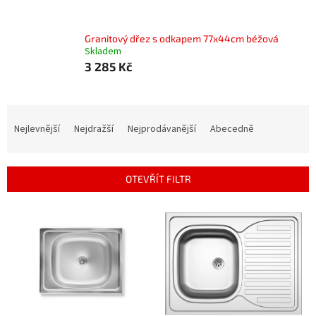
Granitový dřez s odkapem 77x44cm béžová
Skladem
3 285 Kč
Ř
a
Nejlevnější
Nejdražší
Nejprodávanější
Abecedně
z
e
n
OTEVŘÍT FILTR
í
p
V
r
ý
o
p
d
i
u
s
k
p
t
r
ů