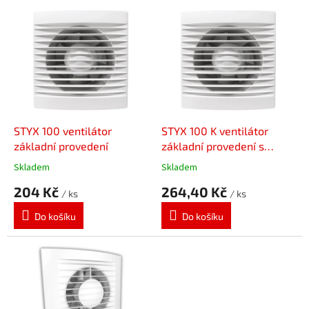
p
V
r
ý
o
p
d
i
u
s
k
p
t
r
ů
o
d
STYX 100 ventilátor
STYX 100 K ventilátor
u
základní provedení
základní provedení s
k
klapkou
Skladem
Skladem
t
204 Kč
264,40 Kč
ů
/ ks
/ ks
Do košíku
Do košíku