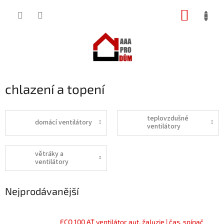
Přejít
NÁKUP
na
obsah
KOŠÍK
chlazení a topení
teplovzdušné
domácí ventilátory
ventilátory
větráky a
ventilátory
Nejprodávanější
ECO 100 AT ventilátor aut. žaluzie | čas. spínač