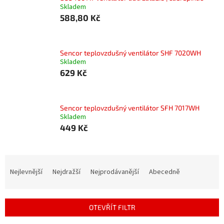
Skladem
588,80 Kč
Sencor teplovzdušný ventilátor SHF 7020WH
Skladem
629 Kč
Sencor teplovzdušný ventilátor SFH 7017WH
Skladem
449 Kč
Ř
a
Nejlevnější
Nejdražší
Nejprodávanější
Abecedně
z
e
n
OTEVŘÍT FILTR
í