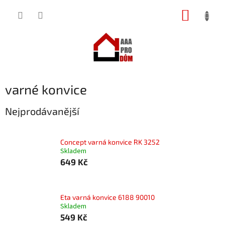
Přejít
NÁKUP
na
obsah
KOŠÍK
varné konvice
Nejprodávanější
Concept varná konvice RK 3252
Skladem
649 Kč
Eta varná konvice 6188 90010
Skladem
549 Kč