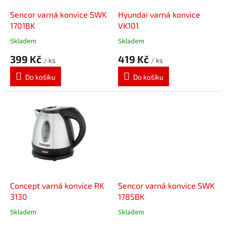
o
d
Sencor varná konvice SWK
Hyundai varná konvice
u
1701BK
VK101
k
Skladem
Skladem
t
399 Kč
419 Kč
ů
/ ks
/ ks
Do košíku
Do košíku
Concept varná konvice RK
Sencor varná konvice SWK
3130
1785BK
Skladem
Skladem