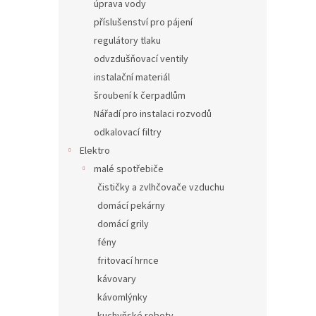
úprava vody
příslušenství pro pájení
regulátory tlaku
odvzdušňovací ventily
instalační materiál
šroubení k čerpadlům
Nářadí pro instalaci rozvodů
odkalovací filtry
Elektro
malé spotřebiče
čističky a zvlhčovače vzduchu
domácí pekárny
domácí grily
fény
fritovací hrnce
kávovary
kávomlýnky