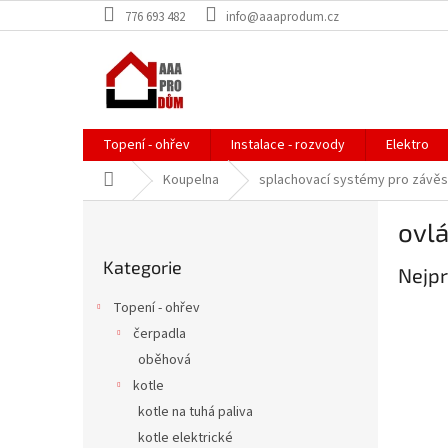
Přejít
776 693 482
info@aaaprodum.cz
na
obsah
Topení - ohřev
Instalace - rozvody
Elektro
Domů
Koupelna
splachovací systémy pro závě
P
ovlá
o
Přeskočit
s
Kategorie
kategorie
Nejpr
t
r
Topení - ohřev
a
čerpadla
n
oběhová
n
í
kotle
p
kotle na tuhá paliva
a
kotle elektrické