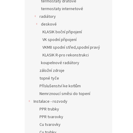
termostaty drátové
termostaty internetové
radiátory
deskové
KLASIK boční připojení
VK spodní připojení
VKM8 spodní střed,spodní pravý
KLASIK R-pro rekonstrukci
koupelnové radiátory
záložní zdroje
topné tyče
Příslušenství ke kotlům
Nemrznoucí směsi do topení
Instalace - rozvody
PPR trubky
PPR tvarovky
Cu tvarovky
Cu trubky