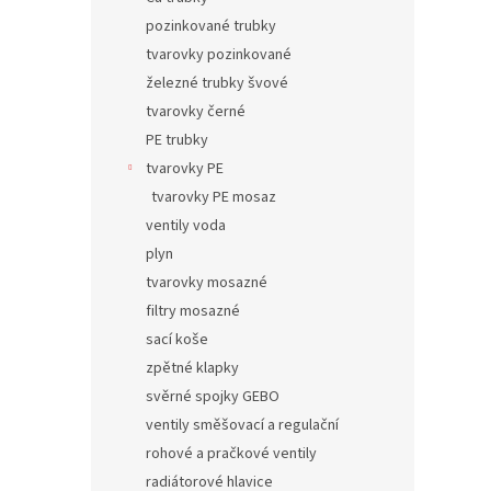
pozinkované trubky
tvarovky pozinkované
železné trubky švové
tvarovky černé
PE trubky
tvarovky PE
tvarovky PE mosaz
ventily voda
plyn
tvarovky mosazné
filtry mosazné
sací koše
zpětné klapky
svěrné spojky GEBO
ventily směšovací a regulační
rohové a pračkové ventily
radiátorové hlavice