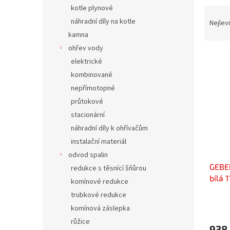
n
kotle plynové
Ř
e
a
náhradní díly na kotle
Nejlev
l
z
kamna
e
ohřev vody
V
n
elektrické
ý
í
kombinované
p
p
nepřímotopné
i
r
s
o
průtokové
p
d
stacionární
r
u
náhradní díly k ohřívačům
o
k
instalační materiál
d
t
odvod spalin
u
ů
GEBER
k
redukce s těsnící šňůrou
bílá 1
t
komínové redukce
ů
trubkové redukce
komínová záslepka
růžice
938