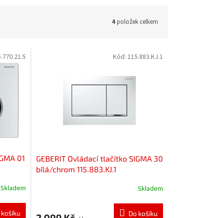
4
položek celkem
.770.21.5
Kód:
115.883.KJ.1
IGMA 01
GEBERIT Ovládací tlačítko SIGMA 30
bílá/chrom 115.883.KJ.1
Skladem
Skladem
 košíku
Do košíku
2 099 Kč