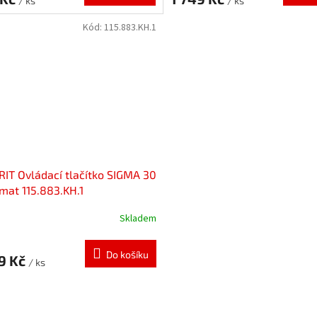
/ ks
/ ks
Kód:
115.883.KH.1
IT Ovládací tlačítko SIGMA 30
mat 115.883.KH.1
Skladem
Do košíku
9 Kč
/ ks
O
v