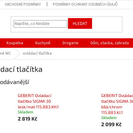
OBCHODNÍ PODMÍNKY
PODMÍNKY OCHRANY OSOBNÍCH ÚDAJŮ
HLEDAT
Koupelna
Kuchyně
Drogerie
Dům, stavba, zahrada
sné WC
ovládací tlačítka
dací tlačítka
odávanější
GEBERIT Ovládací
GEBERIT Ovládac
tlačítko SIGMA 30
tlačítko SIGMA 3
lesk/mat 115.883.KH.1
bílá/chrom
Skladem
115.883.KJ.1
Skladem
2 819 Kč
2 099 Kč