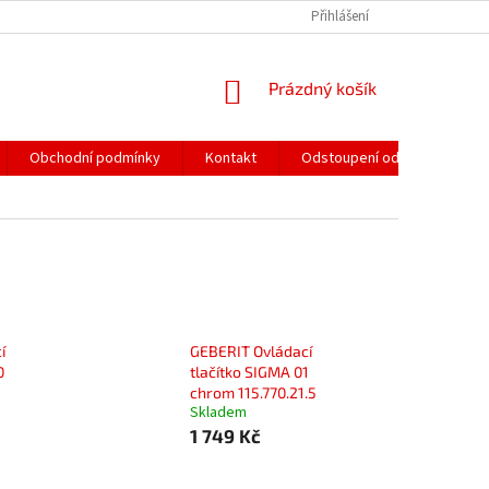
Přihlášení
NÁKUPNÍ
Prázdný košík
KOŠÍK
Obchodní podmínky
Kontakt
Odstoupení od smlouvy
í
GEBERIT Ovládací
0
tlačítko SIGMA 01
chrom 115.770.21.5
Skladem
1 749 Kč