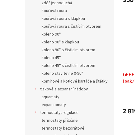
zděř jednoduchá
kouřová roura
kouřová roura s klapkou
kouřová roura s čistícím otvorem
koleno 90°
koleno 90° s klapkou
koleno 90° s čistícím otvorem
koleno 45°
koleno 45° s čistícím otvorem
koleno stavitelné 0-90°
GEBER
lesk/
komínové a kotlové kartáče a štětky
tlakové a expanzní nádoby
aquamaty
expanzomaty
2 81
termostaty, regulace
termostaty příložné
termostaty bezdrátové