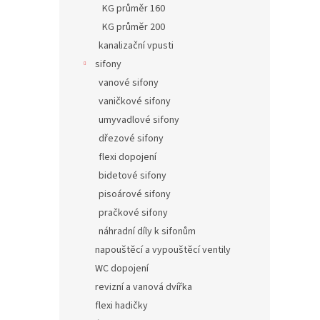
KG průměr 160
KG průměr 200
kanalizační vpusti
sifony
vanové sifony
vaničkové sifony
umyvadlové sifony
dřezové sifony
flexi dopojení
bidetové sifony
pisoárové sifony
pračkové sifony
náhradní díly k sifonům
napouštěcí a vypouštěcí ventily
WC dopojení
revizní a vanová dvířka
flexi hadičky