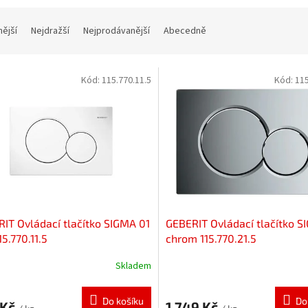
nější
Nejdražší
Nejprodávanější
Abecedně
Kód:
115.770.11.5
Kód:
115
IT Ovládací tlačítko SIGMA 01
GEBERIT Ovládací tlačítko S
15.770.11.5
chrom 115.770.21.5
Skladem
Do košíku
Do
 Kč
1 749 Kč