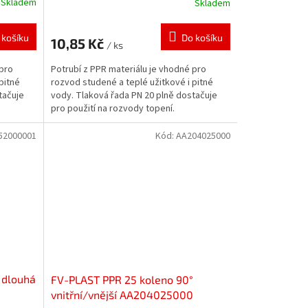
Skladem
Skladem
 košíku
Do košíku
10,85 Kč
/ ks
 pro
Potrubí z PPR materiálu je vhodné pro
pitné
rozvod studené a teplé užitkové i pitné
tačuje
vody. Tlaková řada PN 20 plně dostačuje
pro použití na rozvody topení.
52000001
Kód:
AA204025000
 dlouhá
FV-PLAST PPR 25 koleno 90°
vnitřní/vnější AA204025000