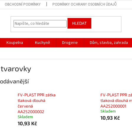
OBCHODNÍ PODMÍNKY
PODMÍNKY OCHRANY OSOBNÍCH ÚDAJŮ
HLEDAT
Koupelna
Kuchyně
Drogerie
Dům, stavba, zahrada
 tvarovky
odávanější
FV-PLAST PPR zátka
FV-PLAST PPR z
tlaková dlouhá
tlaková dlouhá 
červená
AA252000001
Skladem
AA252000002
Skladem
10,93 Kč
10,93 Kč