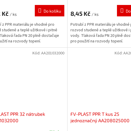
Do košíku
Do
2 Kč
8,45 Kč
/ ks
/ ks
í z PPR materiálu je vhodné pro
Potrubí z PPR materiálu je vhodné
 studené a teplé užitkové i pitné
rozvod studené a teplé užitkové i 
Tlaková řada PN 20 plně dostačuje
vody. Tlaková řada PN 20 plně dos
užití na rozvody topení.
pro použití na rozvody topení.
Kód:
AA201032000
Kód:
AA2
LAST PPR 32 nátrubek
FV-PLAST PPR T kus 25
1032000
jednoznačný AA208025000