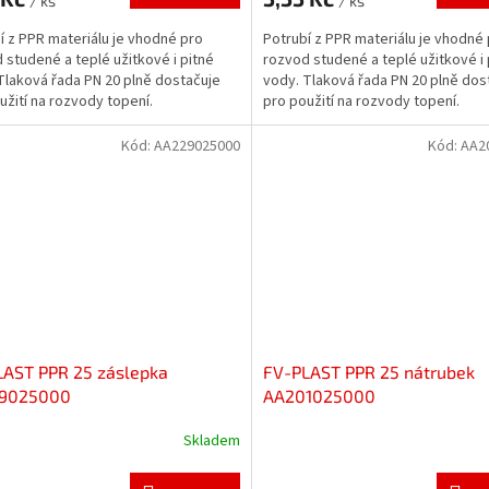
/ ks
/ ks
í z PPR materiálu je vhodné pro
Potrubí z PPR materiálu je vhodné
 studené a teplé užitkové i pitné
rozvod studené a teplé užitkové i 
Tlaková řada PN 20 plně dostačuje
vody. Tlaková řada PN 20 plně dos
užití na rozvody topení.
pro použití na rozvody topení.
Kód:
AA229025000
Kód:
AA2
LAST PPR 25 záslepka
FV-PLAST PPR 25 nátrubek
9025000
AA201025000
Skladem