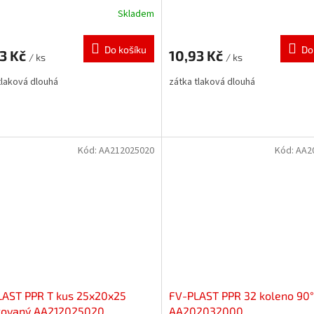
Skladem
Do košíku
Do
93 Kč
10,93 Kč
/ ks
/ ks
tlaková dlouhá
zátka tlaková dlouhá
Kód:
AA212025020
Kód:
AA2
LAST PPR T kus 25x20x25
FV-PLAST PPR 32 koleno 90°
kovaný AA212025020
AA202032000