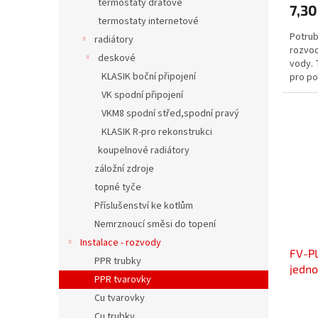
termostaty drátové
7,30
termostaty internetové
Potrub
radiátory
rozvod
deskové
vody. 
KLASIK boční připojení
pro po
VK spodní připojení
VKM8 spodní střed,spodní pravý
KLASIK R-pro rekonstrukci
koupelnové radiátory
záložní zdroje
topné tyče
Příslušenství ke kotlům
Nemrznoucí směsi do topení
Instalace - rozvody
FV-PL
PPR trubky
jedn
PPR tvarovky
Cu tvarovky
Cu trubky