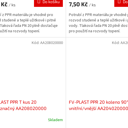
Do košíku
Do
 Kč
7,50 Kč
/ ks
/ ks
í z PPR materiálu je vhodné pro
Potrubí z PPR materiálu je vhodné
 studené a teplé užitkové i pitné
rozvod studené a teplé užitkové i 
Tlaková řada PN 20 plně dostačuje
vody. Tlaková řada PN 20 plně dos
užití na rozvody topení.
pro použití na rozvody topení.
Kód:
AA208020000
Kód:
AA2
AST PPR T kus 20
FV-PLAST PPR 20 koleno 90
označný AA208020000
vnitřní/vnější AA20402000
Skladem