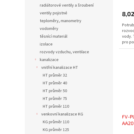
radiátorové ventily a šroubení
ventily pojistné
8,0
teploměry, manometry
Potrub
vodoměry
rozvod
těsnící materiál
vody. 
pro po
izolace
rozvody vzduchu, ventilace
kanalizace
vnitřní kanalizace HT
HT průměr 32
HT průměr 40
HT průměr 50
HT průměr 75
HT průměr 110
venkovní kanalizace KG
FV-P
KG průměr 110
AA20
KG průměr 125