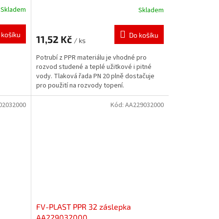
Skladem
Skladem
 košíku
Do košíku
11,52 Kč
/ ks
Potrubí z PPR materiálu je vhodné pro
rozvod studené a teplé užitkové i pitné
vody. Tlaková řada PN 20 plně dostačuje
pro použití na rozvody topení.
02032000
Kód:
AA229032000
FV-PLAST PPR 32 záslepka
AA229032000