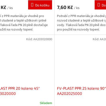
Do košíku
Do
 Kč
7,60 Kč
/ ks
/ ks
í z PPR materiálu je vhodné pro
Potrubí z PPR materiálu je vhodné
 studené a teplé užitkové i pitné
rozvod studené a teplé užitkové i 
Tlaková řada PN 20 plně dostačuje
vody. Tlaková řada PN 20 plně dos
užití na rozvody topení.
pro použití na rozvody topení.
Kód:
AA203020000
Kód:
AA2
AST PPR 20 koleno 45°
FV-PLAST PPR 25 koleno 90°
3020000
AA202025000
Skladem