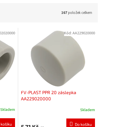
167
položek celkem
02020000
Kód:
AA229020000
°
FV-PLAST PPR 20 záslepka
AA229020000
Skladem
Skladem
 košíku
Do košíku
5,71 Kč