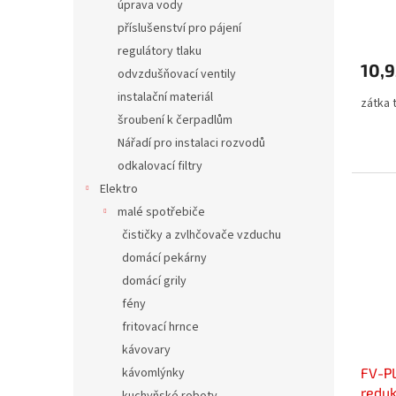
úprava vody
příslušenství pro pájení
regulátory tlaku
10,
odvzdušňovací ventily
instalační materiál
zátka 
šroubení k čerpadlům
Nářadí pro instalaci rozvodů
odkalovací filtry
Elektro
malé spotřebiče
čističky a zvlhčovače vzduchu
domácí pekárny
domácí grily
fény
fritovací hrnce
kávovary
FV-P
kávomlýnky
redu