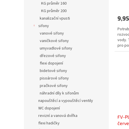
KG průměr 160
KG průměr 200
9,9
kanalizační vpusti
sifony
Potrub
vanové sifony
rozvod
vody. 
vaničkové sifony
pro po
umyvadlové sifony
dřezové sifony
flexi dopojení
bidetové sifony
pisoárové sifony
pračkové sifony
náhradní díly k sifonům
napouštěcí a vypouštěcí ventily
WC dopojení
revizní a vanová dvířka
FV-PL
červ
flexi hadičky