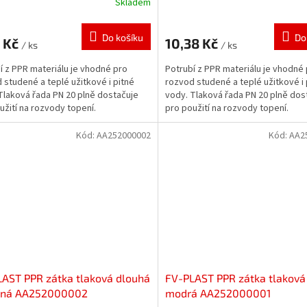
Skladem
Do košíku
Do
5 Kč
10,38 Kč
/ ks
/ ks
í z PPR materiálu je vhodné pro
Potrubí z PPR materiálu je vhodné
 studené a teplé užitkové i pitné
rozvod studené a teplé užitkové i 
Tlaková řada PN 20 plně dostačuje
vody. Tlaková řada PN 20 plně dos
užití na rozvody topení.
pro použití na rozvody topení.
Kód:
AA252000002
Kód:
AA2
AST PPR zátka tlaková dlouhá
FV-PLAST PPR zátka tlaková
ená AA252000002
modrá AA252000001