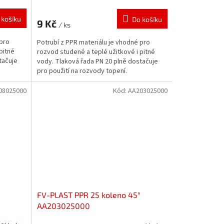
 košíku
Do košíku
9 Kč
/ ks
 pro
Potrubí z PPR materiálu je vhodné pro
pitné
rozvod studené a teplé užitkové i pitné
tačuje
vody. Tlaková řada PN 20 plně dostačuje
pro použití na rozvody topení.
08025000
Kód:
AA203025000
FV-PLAST PPR 25 koleno 45°
AA203025000