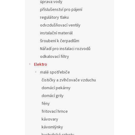
úprava vody
příslušenství pro pájení
regulátory tlaku
odvzdušňovací ventily
instalační materiál
šroubení k čerpadlům
Nářadí pro instalaci rozvodů
odkalovací filtry
Elektro
malé spotřebiče
čističky a zvlhčovače vzduchu
domácí pekárny
domácí grily
fény
fritovací hrnce
kávovary
kávomlýnky