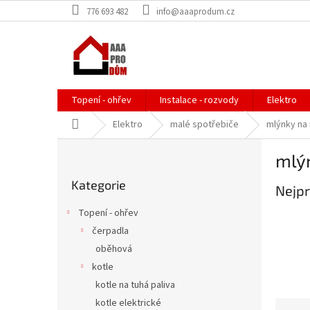
Přejít
776 693 482
info@aaaprodum.cz
na
obsah
Topení - ohřev
Instalace - rozvody
Elektro
Domů
Elektro
malé spotřebiče
mlýnky na
P
mlý
o
Přeskočit
s
Kategorie
kategorie
Nejpr
t
r
Topení - ohřev
a
čerpadla
n
oběhová
n
í
kotle
p
kotle na tuhá paliva
a
kotle elektrické
Ř