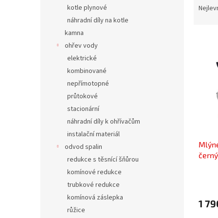
n
a
kotle plynové
Nejlev
e
z
náhradní díly na kotle
l
e
kamna
V
n
ohřev vody
ý
í
elektrické
p
p
i
r
kombinované
s
o
nepřímotopné
p
d
průtokové
r
u
stacionární
o
k
náhradní díly k ohřívačům
d
t
instalační materiál
u
ů
Mlýn
k
odvod spalin
černý
t
redukce s těsnící šňůrou
ů
komínové redukce
trubkové redukce
komínová záslepka
1 79
růžice