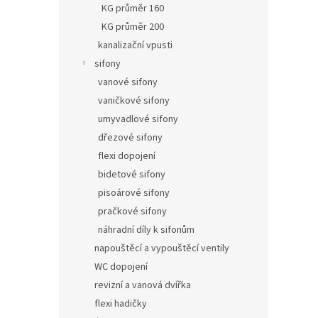
KG průměr 160
KG průměr 200
kanalizační vpusti
sifony
vanové sifony
vaničkové sifony
umyvadlové sifony
dřezové sifony
flexi dopojení
bidetové sifony
pisoárové sifony
pračkové sifony
náhradní díly k sifonům
napouštěcí a vypouštěcí ventily
WC dopojení
revizní a vanová dvířka
flexi hadičky