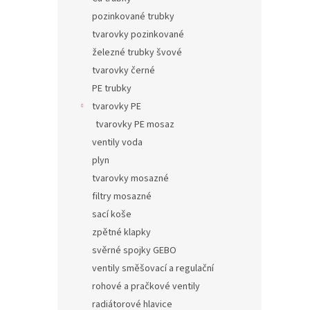
pozinkované trubky
tvarovky pozinkované
železné trubky švové
tvarovky černé
PE trubky
tvarovky PE
tvarovky PE mosaz
ventily voda
plyn
tvarovky mosazné
filtry mosazné
sací koše
zpětné klapky
svěrné spojky GEBO
ventily směšovací a regulační
rohové a pračkové ventily
radiátorové hlavice