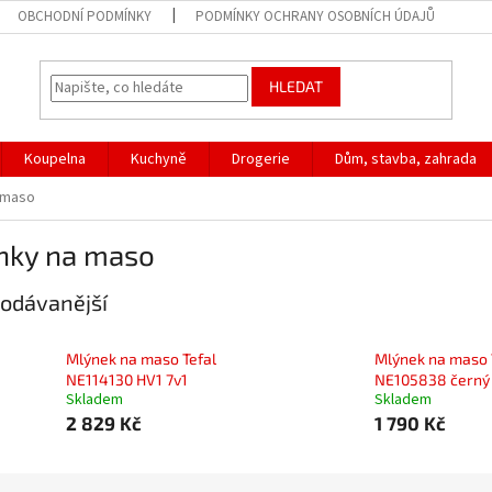
OBCHODNÍ PODMÍNKY
PODMÍNKY OCHRANY OSOBNÍCH ÚDAJŮ
HLEDAT
Koupelna
Kuchyně
Drogerie
Dům, stavba, zahrada
 maso
nky na maso
odávanější
Mlýnek na maso Tefal
Mlýnek na maso 
NE114130 HV1 7v1
NE105838 černý
Skladem
Skladem
2 829 Kč
1 790 Kč