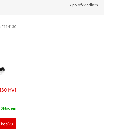
2
položek celkem
NE114130
130 HV1
Skladem
 košíku