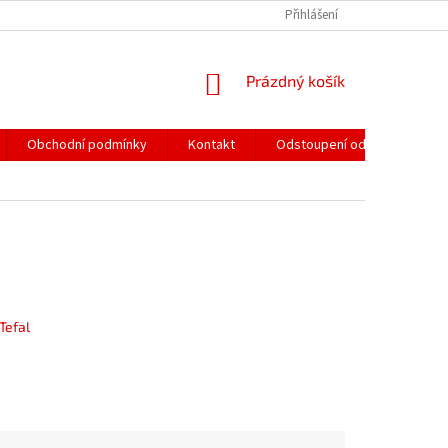
Přihlášení
NÁKUPNÍ
Prázdný košík
KOŠÍK
Obchodní podmínky
Kontakt
Odstoupení od smlouvy
Tefal