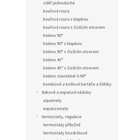
zděř jednoduchá
kouřová roura
kouřová roura s klapkou
kouřová roura s čistícím otvorem
koleno 90°
koleno 90° s klapkou
koleno 90° s čistícím otvorem
koleno 45°
koleno 45° s čistícím otvorem
koleno stavitelné 0-90°
komínové a kotlové kartáče a štětky
tlakové a expanzní nádoby
aquamaty
expanzomaty
termostaty, regulace
termostaty příložné
termostaty bezdrátové