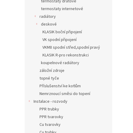
termostaty drátové
termostaty internetové
radiátory
deskové
KLASIK boční připojení
VK spodní připojení
VKM8 spodní střed,spodní pravý
KLASIK R-pro rekonstrukci
koupelnové radiátory
záložní zdroje
topné tyče
Příslušenství ke kotlům
Nemrznoucí směsi do topení
Instalace - rozvody
PPR trubky
PPR tvarovky
Cu tvarovky
Cu trubky