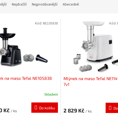
nější
Nejdražší
Nejprodávanější
Abecedně
Kód:
NE105838
Kód:
ek na maso Tefal NE105838
Mlýnek na maso Tefal NE114
7v1
Skladem
Do košíku
Do
0 Kč
2 829 Kč
/ ks
/ ks