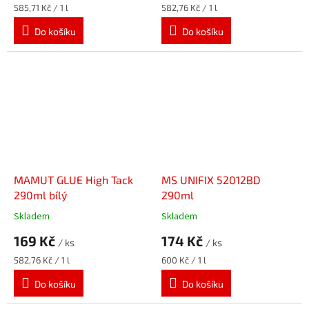
Měrná
Měrná
585,71 Kč / 1 l
582,76 Kč / 1 l
cena:
cena:
Do košíku
Do košíku
MAMUT GLUE High Tack
MS UNIFIX 52012BD
290ml bílý
290ml
Skladem
Skladem
169 Kč
174 Kč
/ ks
/ ks
Měrná
Měrná
582,76 Kč / 1 l
600 Kč / 1 l
cena:
cena:
Do košíku
Do košíku