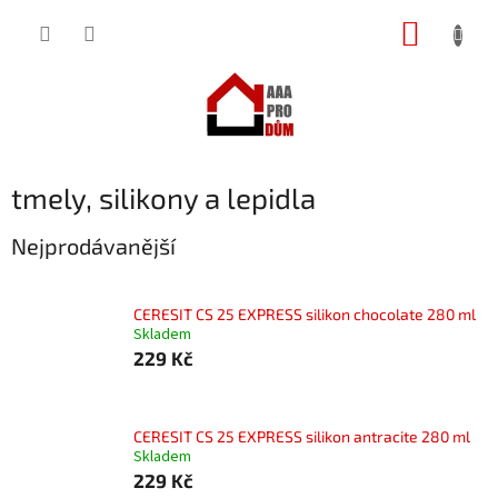
Přejít
NÁKUP
na
obsah
KOŠÍK
tmely, silikony a lepidla
Nejprodávanější
CERESIT CS 25 EXPRESS silikon chocolate 280 ml
Skladem
229 Kč
CERESIT CS 25 EXPRESS silikon antracite 280 ml
Skladem
229 Kč