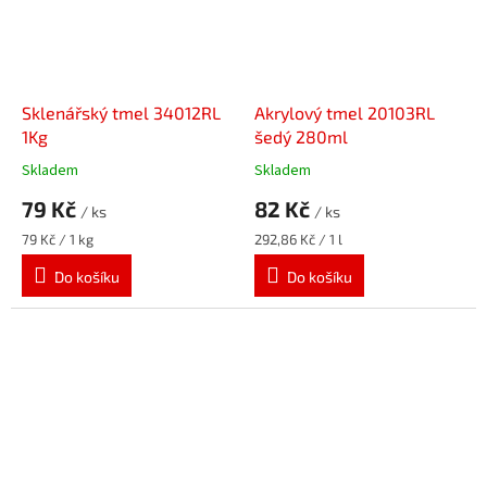
Sklenářský tmel 34012RL
Akrylový tmel 20103RL
1Kg
šedý 280ml
Skladem
Skladem
79 Kč
82 Kč
/ ks
/ ks
Měrná
Měrná
79 Kč / 1 kg
292,86 Kč / 1 l
cena:
cena:
Do košíku
Do košíku