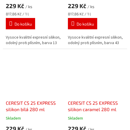
229 Kč
229 Kč
/ ks
/ ks
Měrná
Měrná
817,86 Kč / 1 l
817,86 Kč / 1 l
cena:
cena:
Do košíku
Do košíku
Vysoce kvalitní expresní silikon,
Vysoce kvalitní expresní silikon,
odolný proti plísním, barva 13
odolný proti plísním, barva 43
CERESIT CS 25 EXPRESS
CERESIT CS 25 EXPRESS
silikon bílá 280 ml
silikon caramel 280 ml
Skladem
Skladem
229 Kč
229 Kč
/ ks
/ ks