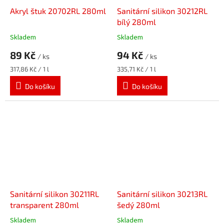
Akryl štuk 20702RL 280ml
Sanitární silikon 30212RL
bílý 280ml
Skladem
Skladem
89 Kč
94 Kč
/ ks
/ ks
Měrná
Měrná
317,86 Kč / 1 l
335,71 Kč / 1 l
cena:
cena:
Do košíku
Do košíku
Sanitární silikon 30211RL
Sanitární silikon 30213RL
transparent 280ml
šedý 280ml
Skladem
Skladem