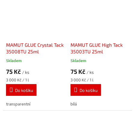
MAMUT GLUE Crystal Tack
MAMUT GLUE High Tack
35008TU 25ml
35003TU 25ml
Skladem
Skladem
75 Kč
75 Kč
/ ks
/ ks
Měrná
Měrná
3 000 Kč / 1 l
3 000 Kč / 1 l
cena:
cena:
Do košíku
Do košíku
transparentní
bílá