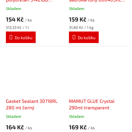
300ml
5kg
Skladem
Skladem
154 Kč
159 Kč
/ ks
/ ks
Měrná
Měrná
513,33 Kč / 1 l
31,80 Kč / 1 kg
cena:
cena:
Do košíku
Do košíku
Gasket Sealant 30718RL
MAMUT GLUE Crystal
280 ml černý
290ml transparent
Skladem
Skladem
164 Kč
169 Kč
/ ks
/ ks