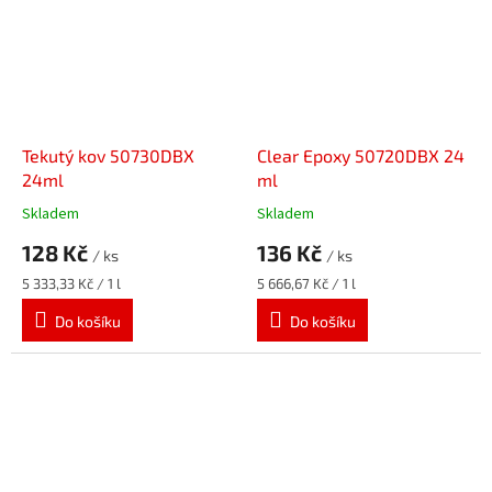
Tekutý kov 50730DBX
Clear Epoxy 50720DBX 24
24ml
ml
Skladem
Skladem
128 Kč
136 Kč
/ ks
/ ks
Měrná
Měrná
5 333,33 Kč / 1 l
5 666,67 Kč / 1 l
cena:
cena:
Do košíku
Do košíku