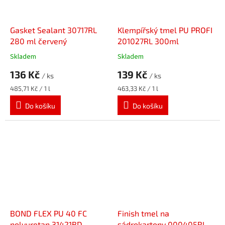
Gasket Sealant 30717RL
Klempířský tmel PU PROFI
280 ml červený
201027RL 300ml
Skladem
Skladem
136 Kč
139 Kč
/ ks
/ ks
Měrná
Měrná
485,71 Kč / 1 l
463,33 Kč / 1 l
cena:
cena:
Do košíku
Do košíku
BOND FLEX PU 40 FC
Finish tmel na
polyuretan 31421BD
sádrokartony 000405RL