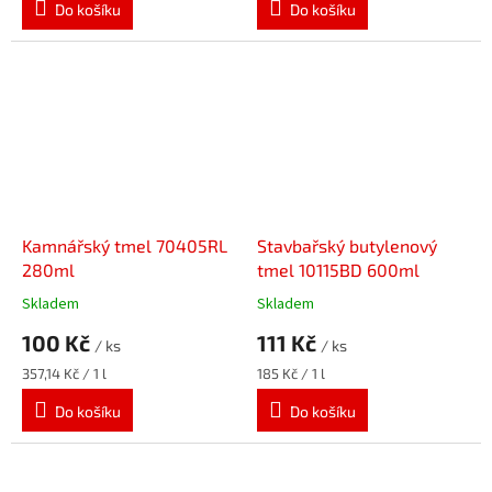
Do košíku
Do košíku
Kamnářský tmel 70405RL
Stavbařský butylenový
280ml
tmel 10115BD 600ml
Skladem
Skladem
100 Kč
111 Kč
/ ks
/ ks
Měrná
Měrná
357,14 Kč / 1 l
185 Kč / 1 l
cena:
cena:
Do košíku
Do košíku