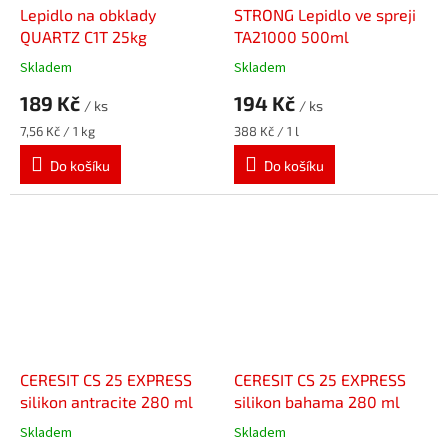
Lepidlo na obklady
STRONG Lepidlo ve spreji
QUARTZ C1T 25kg
TA21000 500ml
Skladem
Skladem
189 Kč
194 Kč
/ ks
/ ks
Měrná
Měrná
7,56 Kč / 1 kg
388 Kč / 1 l
cena:
cena:
Do košíku
Do košíku
CERESIT CS 25 EXPRESS
CERESIT CS 25 EXPRESS
silikon antracite 280 ml
silikon bahama 280 ml
Skladem
Skladem