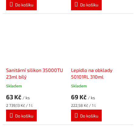
Do košíku
Do košíku
Sanitární silikon 35000TU
Lepidlo na obklady
23ml bílý
50101RL 310ml
Skladem
Skladem
63 Kč
69 Kč
/ ks
/ ks
Měrná
Měrná
2 739,13 Kč / 1 l
222,58 Kč / 1 l
cena:
cena:
Do košíku
Do košíku