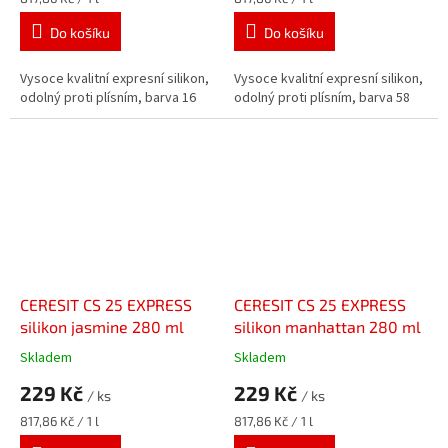
cena:
cena:
Do košíku
Do košíku
Vysoce kvalitní expresní silikon,
Vysoce kvalitní expresní silikon,
odolný proti plísním, barva 16
odolný proti plísním, barva 58
CERESIT CS 25 EXPRESS
CERESIT CS 25 EXPRESS
silikon jasmine 280 ml
silikon manhattan 280 ml
Skladem
Skladem
229 Kč
229 Kč
/ ks
/ ks
Měrná
Měrná
817,86 Kč / 1 l
817,86 Kč / 1 l
cena:
cena: