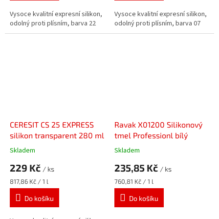
Vysoce kvalitní expresní silikon,
Vysoce kvalitní expresní silikon,
odolný proti plísním, barva 22
odolný proti plísním, barva 07
CERESIT CS 25 EXPRESS
Ravak X01200 Silikonový
silikon transparent 280 ml
tmel Professionl bílý
Skladem
Skladem
229 Kč
235,85 Kč
/ ks
/ ks
Měrná
Měrná
817,86 Kč / 1 l
760,81 Kč / 1 l
cena:
cena:
Do košíku
Do košíku