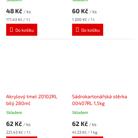
Skladem
Skladem
48 Kč
60 Kč
/ ks
/ ks
Měrná
Měrná
171,43 Kč / 1 l
1 200 Kč / 1 l
cena:
cena:
Do košíku
Do košíku
Akrylový tmel 20102RL
Sádrokartonářská stěrka
bílý 280ml
00407RL 1,5kg
Skladem
Skladem
62 Kč
62 Kč
/ ks
/ ks
Měrná
Měrná
221,43 Kč / 1 l
41,33 Kč / 1 kg
cena:
cena: