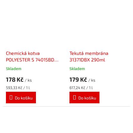
Chemická kotva
Tekutá membrána
POLYESTER S 74015BD
31371DBX 290ml
300ml
Skladem
Skladem
178 Kč
179 Kč
/ ks
/ ks
Měrná
Měrná
593,33 Kč / 1 l
617,24 Kč / 1 l
cena:
cena:
Do košíku
Do košíku