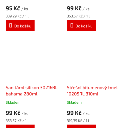
95 Kč
99 Kč
/ ks
/ ks
Měrná
Měrná
339,29 Kč / 1 l
353,57 Kč / 1 l
cena:
cena:
Do košíku
Do košíku
Sanitární silikon 30216RL
Střešní bitumenový tmel
bahama 280ml
10205RL 310ml
Skladem
Skladem
99 Kč
99 Kč
/ ks
/ ks
Měrná
Měrná
353,57 Kč / 1 l
319,35 Kč / 1 l
cena:
cena: