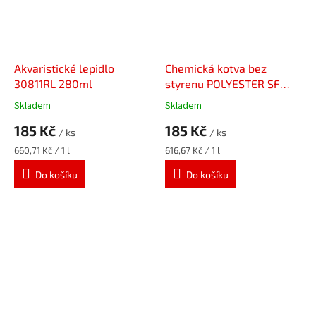
Akvaristické lepidlo
Chemická kotva bez
30811RL 280ml
styrenu POLYESTER SF
74014BD 300ml
Skladem
Skladem
185 Kč
185 Kč
/ ks
/ ks
Měrná
Měrná
660,71 Kč / 1 l
616,67 Kč / 1 l
cena:
cena:
Do košíku
Do košíku