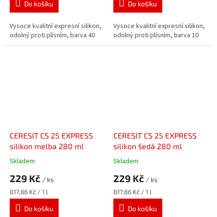
Do košíku
Do košíku
Vysoce kvalitní expresní silikon,
Vysoce kvalitní expresní silikon,
odolný proti plísním, barva 40
odolný proti plísním, barva 10
CERESIT CS 25 EXPRESS
CERESIT CS 25 EXPRESS
silikon melba 280 ml
silikon šedá 280 ml
Skladem
Skladem
229 Kč
229 Kč
/ ks
/ ks
Měrná
Měrná
817,86 Kč / 1 l
817,86 Kč / 1 l
cena:
cena:
Do košíku
Do košíku