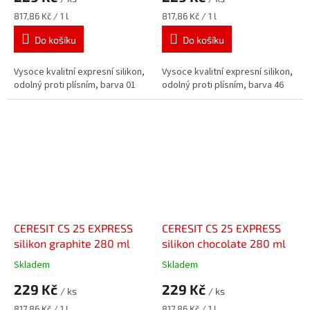
Měrná
Měrná
817,86 Kč / 1 l
817,86 Kč / 1 l
cena:
cena:
Do košíku
Do košíku
Vysoce kvalitní expresní silikon,
Vysoce kvalitní expresní silikon,
odolný proti plísním, barva 01
odolný proti plísním, barva 46
CERESIT CS 25 EXPRESS
CERESIT CS 25 EXPRESS
silikon graphite 280 ml
silikon chocolate 280 ml
Skladem
Skladem
229 Kč
229 Kč
/ ks
/ ks
Měrná
Měrná
817,86 Kč / 1 l
817,86 Kč / 1 l