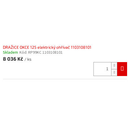
DRAŽICE OKCE 125 elektrický ohřívač 1103108101
Skladem
Kód:
RP99KC 1103108101
8 036 Kč
/ ks