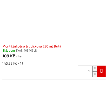
Montážní pěna trubičková 750 ml žlutá
Skladem
Kód:
40140SLN
109 Kč
/ ks
Měrná
145,33 Kč / 1 l
cena: