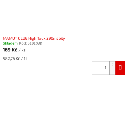
MAMUT GLUE High Tack 290ml bílý
Skladem
Kód:
51910BD
169 Kč
/ ks
Měrná
582,76 Kč / 1 l
cena: