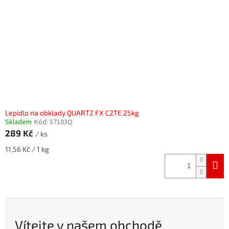
Lepidlo na obklady QUARTZ FX C2TE 25kg
Skladem
Kód:
57103Q
289 Kč
/ ks
Měrná
11,56 Kč / 1 kg
cena:
Vítejte v našem obchodě