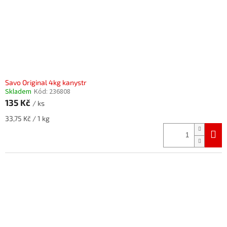
Savo Original 4kg kanystr
Skladem
Kód:
236808
135 Kč
/ ks
Měrná
33,75 Kč / 1 kg
cena: