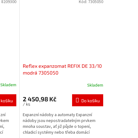
:
8209300
Kód:
7305050
Reflex expanzomat REFIX DE 33/10
modrá 7305050
Skladem
Skladem
2 450,98 Kč
 košíku
Do košíku
/ ks
zní
Expanzní nádoby a automaty Expanzní
rvkem
nádoby jsou nepostradatelným prvkem
ní,
mnoha soustav, ať již půjde o topení,
cí
chladicí systémy nebo třeba domácí