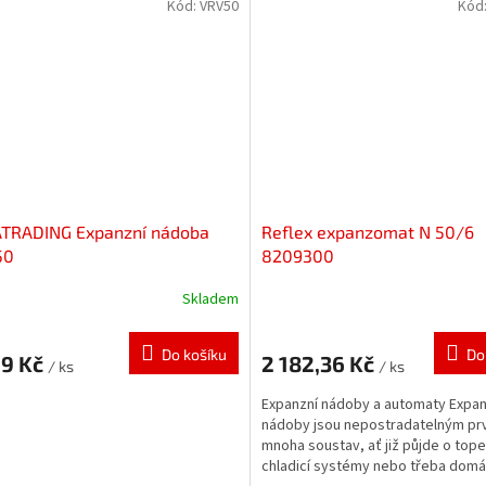
Kód:
VRV50
Kód
TRADING Expanzní nádoba
Reflex expanzomat N 50/6
50
8209300
Skladem
Do košíku
Do
29 Kč
2 182,36 Kč
/ ks
/ ks
Expanzní nádoby a automaty Expan
nádoby jsou nepostradatelným p
mnoha soustav, ať již půjde o tope
chladicí systémy nebo třeba domá