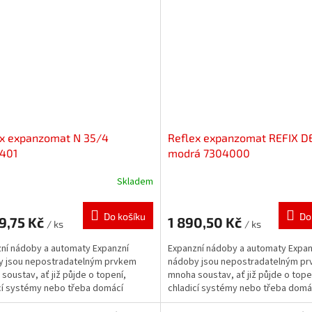
ex expanzomat N 35/4
Reflex expanzomat REFIX D
401
modrá 7304000
Skladem
Do košíku
Do
9,75 Kč
1 890,50 Kč
/ ks
/ ks
ní nádoby a automaty Expanzní
Expanzní nádoby a automaty Expan
y jsou nepostradatelným prvkem
nádoby jsou nepostradatelným p
soustav, ať již půjde o topení,
mnoha soustav, ať již půjde o tope
cí systémy nebo třeba domácí
chladicí systémy nebo třeba domá
y. Zabezpečují...
vodárny. Zabezpečují...