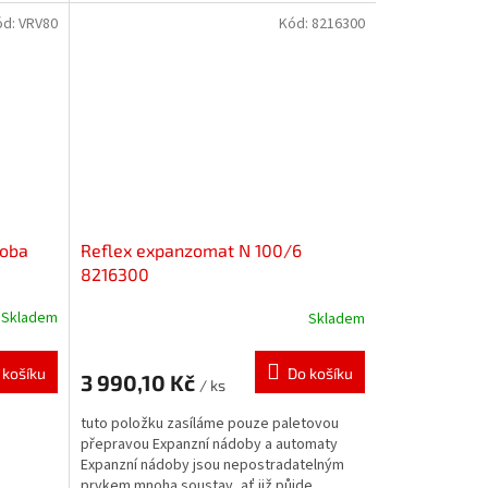
vodárny. Zabezpečují...
ód:
VRV80
Kód:
8216300
doba
Reflex expanzomat N 100/6
8216300
Skladem
Skladem
 košíku
Do košíku
3 990,10 Kč
/ ks
tuto položku zasíláme pouze paletovou
přepravou Expanzní nádoby a automaty
Expanzní nádoby jsou nepostradatelným
prvkem mnoha soustav, ať již půjde