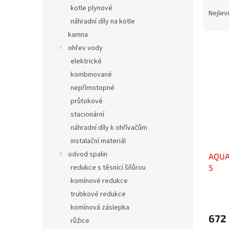
Ř
n
kotle plynové
a
e
Nejlev
náhradní díly na kotle
z
l
e
kamna
V
n
ohřev vody
ý
í
elektrické
p
p
kombinované
i
r
nepřímotopné
s
o
p
průtokové
d
r
u
stacionární
o
k
náhradní díly k ohřívačům
d
t
instalační materiál
u
ů
odvod spalin
AQUA
k
5
redukce s těsnící šňůrou
t
ů
komínové redukce
trubkové redukce
komínová záslepka
672
růžice