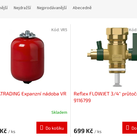
nější
Nejdražší
Nejprodávanější
Abecedně
Kód:
VR5
Kód
TRADING Expanzní nádoba VR
Reflex FLOWJET 3/4" průto
9116799
Skladem
Do košíku
Do
 Kč
699 Kč
/ ks
/ ks