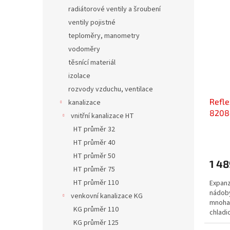
radiátorové ventily a šroubení
ventily pojistné
teploměry, manometry
vodoměry
těsnící materiál
izolace
rozvody vzduchu, ventilace
Refl
kanalizace
8208
vnitřní kanalizace HT
HT průměr 32
HT průměr 40
HT průměr 50
1 48
HT průměr 75
HT průměr 110
Expanz
nádob
venkovní kanalizace KG
mnoha 
KG průměr 110
chladi
vodárn
KG průměr 125