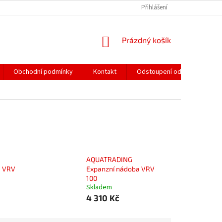
Přihlášení
NÁKUPNÍ
Prázdný košík
KOŠÍK
Obchodní podmínky
Kontakt
Odstoupení od smlouvy
AQUATRADING
a VRV
Expanzní nádoba VRV
100
Skladem
4 310 Kč