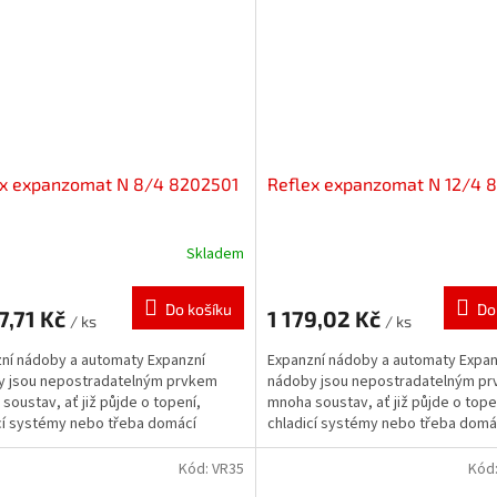
ex expanzomat N 8/4 8202501
Reflex expanzomat N 12/4 
Skladem
Do košíku
Do
7,71 Kč
1 179,02 Kč
/ ks
/ ks
ní nádoby a automaty Expanzní
Expanzní nádoby a automaty Expan
y jsou nepostradatelným prvkem
nádoby jsou nepostradatelným p
soustav, ať již půjde o topení,
mnoha soustav, ať již půjde o tope
cí systémy nebo třeba domácí
chladicí systémy nebo třeba domá
y. Zabezpečují...
vodárny. Zabezpečují...
Kód:
VR35
Kód