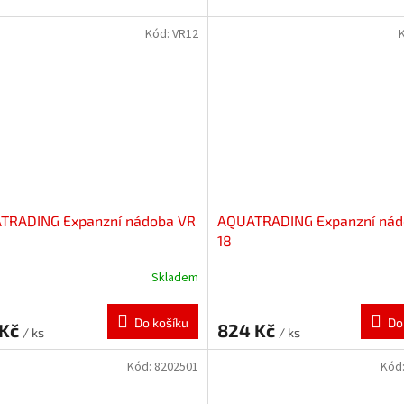
Kód:
VR12
TRADING Expanzní nádoba VR
AQUATRADING Expanzní nád
18
Skladem
Do košíku
Do
 Kč
824 Kč
/ ks
/ ks
Kód:
8202501
Kód