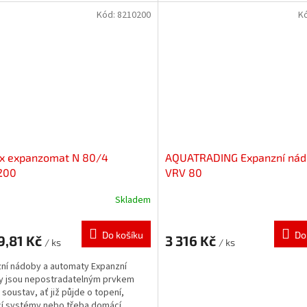
vodárny. Zabezpečují...
Kód:
8210200
K
ex expanzomat N 80/4
AQUATRADING Expanzní ná
200
VRV 80
Skladem
Do košíku
Do
9,81 Kč
3 316 Kč
/ ks
/ ks
ní nádoby a automaty Expanzní
y jsou nepostradatelným prvkem
soustav, ať již půjde o topení,
cí systémy nebo třeba domácí