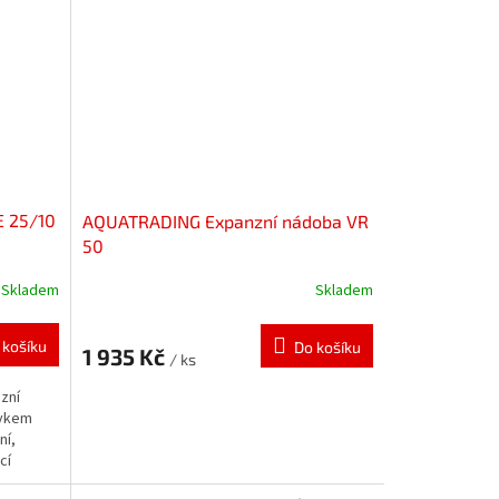
E 25/10
AQUATRADING Expanzní nádoba VR
50
Skladem
Skladem
 košíku
Do košíku
1 935 Kč
/ ks
zní
rvkem
ní,
cí