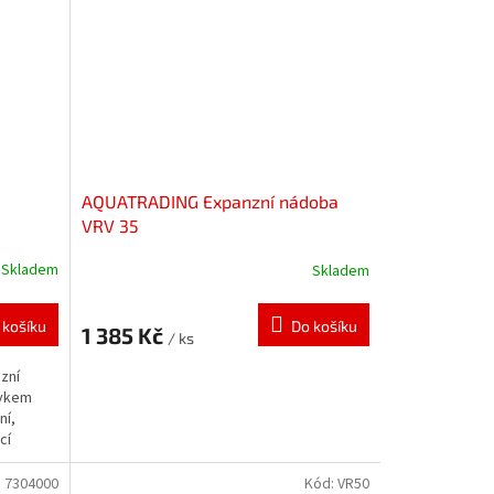
AQUATRADING Expanzní nádoba
VRV 35
Skladem
Skladem
 košíku
Do košíku
1 385 Kč
/ ks
zní
rvkem
ní,
cí
:
7304000
Kód:
VR50