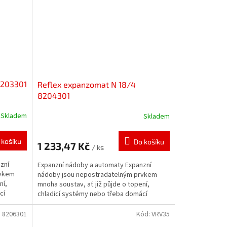
8203301
Reflex expanzomat N 18/4
8204301
Skladem
Skladem
 košíku
Do košíku
1 233,47 Kč
/ ks
zní
Expanzní nádoby a automaty Expanzní
rvkem
nádoby jsou nepostradatelným prvkem
ní,
mnoha soustav, ať již půjde o topení,
cí
chladicí systémy nebo třeba domácí
vodárny. Zabezpečují...
:
8206301
Kód:
VRV35