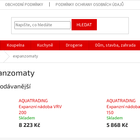
OBCHODNÍ PODMÍNKY
PODMÍNKY OCHRANY OSOBNÍCH ÚDAJŮ
HLEDAT
Koupelna
Kuchyně
Drogerie
Dům, stavba, zahrada
y
expanzomaty
anzomaty
odávanější
AQUATRADING
AQUATRADING
Expanzní nádoba VRV
Expanzní nádob
200
150
Skladem
Skladem
8 223 Kč
5 868 Kč