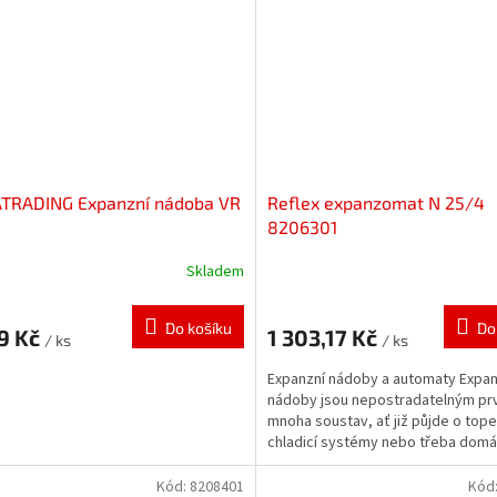
TRADING Expanzní nádoba VR
Reflex expanzomat N 25/4
8206301
Skladem
Do košíku
Do
9 Kč
1 303,17 Kč
/ ks
/ ks
Expanzní nádoby a automaty Expan
nádoby jsou nepostradatelným p
mnoha soustav, ať již půjde o tope
chladicí systémy nebo třeba domá
vodárny. Zabezpečují...
Kód:
8208401
Kód