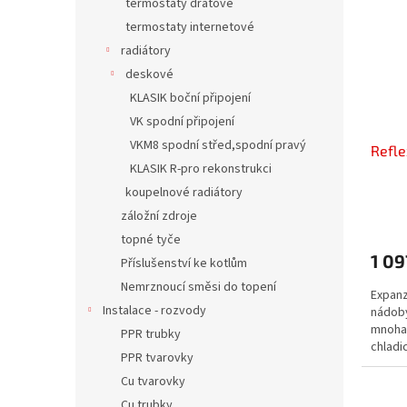
termostaty drátové
termostaty internetové
radiátory
deskové
KLASIK boční připojení
VK spodní připojení
VKM8 spodní střed,spodní pravý
Refl
KLASIK R-pro rekonstrukci
koupelnové radiátory
záložní zdroje
topné tyče
1 09
Příslušenství ke kotlům
Nemrznoucí směsi do topení
Expanz
Instalace - rozvody
nádob
mnoha 
PPR trubky
chladi
PPR tvarovky
vodárn
Cu tvarovky
Cu trubky