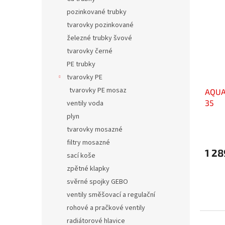
pozinkované trubky
tvarovky pozinkované
železné trubky švové
tvarovky černé
PE trubky
tvarovky PE
tvarovky PE mosaz
AQUA
35
ventily voda
plyn
tvarovky mosazné
filtry mosazné
1 28
sací koše
zpětné klapky
svěrné spojky GEBO
ventily směšovací a regulační
rohové a pračkové ventily
radiátorové hlavice