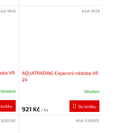
Kód:
VR18
Kód:
VR24
oba VR
AQUATRADING Expanzní nádoba VR
24
Skladem
Skladem
 košíku
Do košíku
921 Kč
/ ks
:
8203301
Kód:
8204301