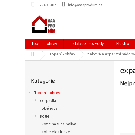
Přejít
776 693 482
info@aaaprodum.cz
na
obsah
Topení - ohřev
Instalace - rozvody
Elektro
Domů
Topení - ohřev
tlakové a expanzní nádob
P
exp
o
Přeskočit
s
Kategorie
kategorie
Nejpr
t
r
Topení - ohřev
a
čerpadla
n
oběhová
n
í
kotle
p
kotle na tuhá paliva
a
kotle elektrické