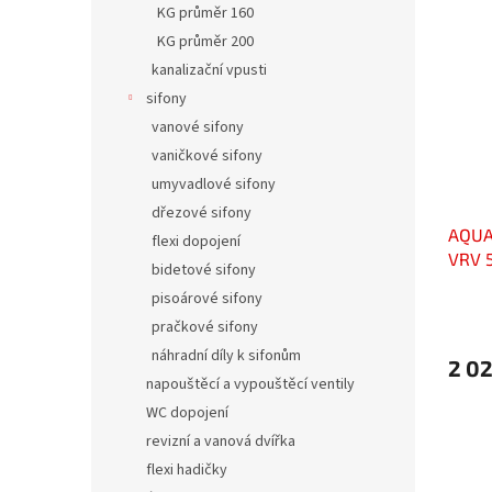
KG průměr 160
KG průměr 200
kanalizační vpusti
sifony
vanové sifony
vaničkové sifony
umyvadlové sifony
dřezové sifony
AQUA
flexi dopojení
VRV 
bidetové sifony
pisoárové sifony
pračkové sifony
náhradní díly k sifonům
2 0
napouštěcí a vypouštěcí ventily
WC dopojení
revizní a vanová dvířka
flexi hadičky