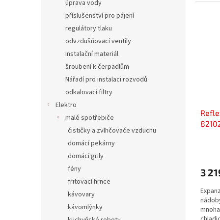
úprava vody
příslušenství pro pájení
regulátory tlaku
odvzdušňovací ventily
instalační materiál
šroubení k čerpadlům
Nářadí pro instalaci rozvodů
odkalovací filtry
Elektro
Refl
malé spotřebiče
8210
čističky a zvlhčovače vzduchu
domácí pekárny
domácí grily
fény
3 21
fritovací hrnce
Expanz
kávovary
nádob
kávomlýnky
mnoha 
chladi