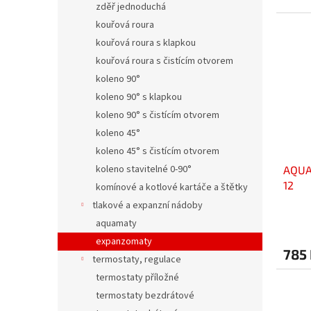
zděř jednoduchá
kouřová roura
kouřová roura s klapkou
kouřová roura s čistícím otvorem
koleno 90°
koleno 90° s klapkou
koleno 90° s čistícím otvorem
koleno 45°
koleno 45° s čistícím otvorem
koleno stavitelné 0-90°
AQUA
12
komínové a kotlové kartáče a štětky
tlakové a expanzní nádoby
aquamaty
expanzomaty
785
termostaty, regulace
termostaty příložné
termostaty bezdrátové