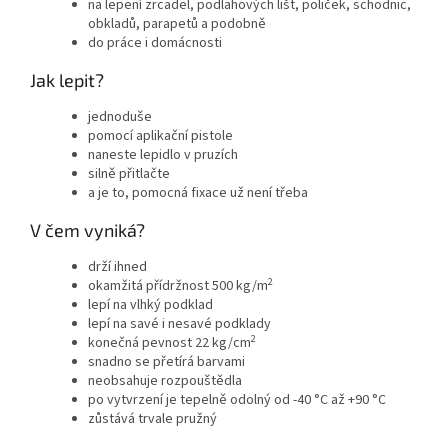
na lepení zrcadel, podlahových lišt, poliček, schodnic,
obkladů, parapetů a podobně
do práce i domácnosti
Jak lepit?
jednoduše
pomocí aplikační pistole
naneste lepidlo v pruzích
silně přitlačte
a je to, pomocná fixace už není třeba
V čem vyniká?
drží ihned
2
okamžitá přídržnost 500 kg/m
lepí na vlhký podklad
lepí na savé i nesavé podklady
2
konečná pevnost 22 kg/cm
snadno se přetírá barvami
neobsahuje rozpouštědla
po vytvrzení je tepelně odolný od -40 °C až +90 °C
zůstává trvale pružný