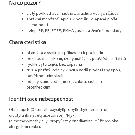
Na co pozor?
čistý podklad bez mastnot, prachu a volných částic
správné množství lepidla v poměru k lepené ploše
a hmotnosti
nelepí PP, PE, PTFE, PMMA , asfalt a živičné podklady
Charakteristika
okamžitá a vynikající přilnavost k podkladu
bez obsahu silikonu, izokyanátů, rozpouštědel a ftalátů
rychle vytvrzující, bez zápachu
trvale pružný, odolný vlhku a vodě (vodotěsný spoj),
povětrnostním vlivům
odolný slané vodě (moře), chlóru, čistícím
prostředkům
Identifikace nebezpečnosti
Obsahuje N-(3-(trimethoxysilyl)propyl)ethylenediamine,
dioctyltinbis(acetylacetonate), N-[3-
(dimethoxymethylsilyl)propyl]ethylenediamine. Může vyvolat
alergickou reakci.