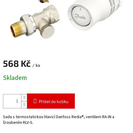
568 Kč
/ ks
Měrná
Skladem
cena:
Přidat do košíku
Sada s termostatickou hlavicí Danfoss Redia®, ventilem RA-IN a
šroubením RLV-S.