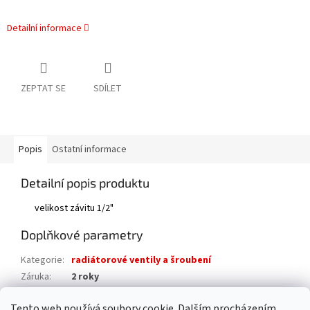
Detailní informace
ZEPTAT SE
SDÍLET
Popis
Ostatní informace
Detailní popis produktu
velikost závitu 1/2"
Doplňkové parametry
Kategorie
:
radiátorové ventily a šroubení
Záruka
:
2 roky
Hmotnost
:
0.2 kg
Tento web používá soubory cookie. Dalším procházením