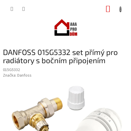
Přejít
NÁKUP
na
obsah
KOŠÍK
DANFOSS 015G5332 set přímý pro
radiátory s bočním připojením
015G5332
Značka:
Danfoss