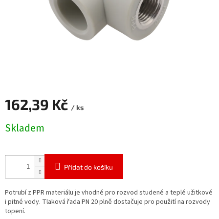
162,39 Kč
/ ks
Měrná
Skladem
cena:
Přidat do košíku
Potrubí z PPR materiálu je vhodné pro rozvod studené a teplé užitkové
i pitné vody. Tlaková řada PN 20 plně dostačuje pro použití na rozvody
topení.