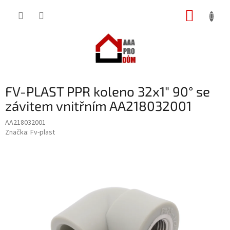
Přejít
NÁKUP
na
obsah
KOŠÍK
FV-PLAST PPR koleno 32x1" 90° se
závitem vnitřním AA218032001
AA218032001
Značka:
Fv-plast