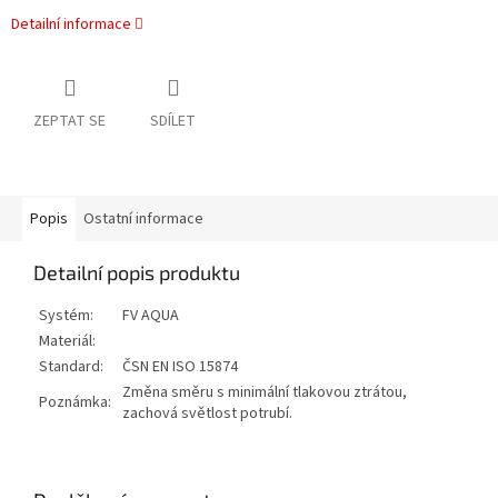
Detailní informace
ZEPTAT SE
SDÍLET
Popis
Ostatní informace
Detailní popis produktu
Systém:
FV AQUA
Materiál:
Standard:
ČSN EN ISO 15874
Změna směru s minimální tlakovou ztrátou,
Poznámka:
zachová světlost potrubí.