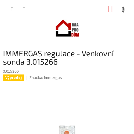
Přejít
NÁKUP
na
obsah
KOŠÍK
IMMERGAS regulace - Venkovní
sonda 3.015266
3.015266
Značka:
Immergas
Výprodej