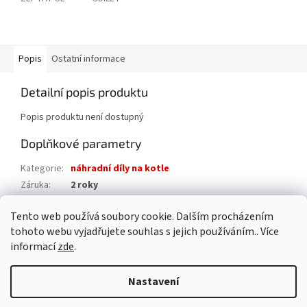
Popis
Ostatní informace
Detailní popis produktu
Popis produktu není dostupný
Doplňkové parametry
Kategorie
:
náhradní díly na kotle
Záruka
:
2 roky
Hmotnost
:
0.1 kg
Tento web používá soubory cookie. Dalším procházením
EAN
:
8015065711206
tohoto webu vyjadřujete souhlas s jejich používáním.. Více
informací
zde
.
Z
á
Nastavení
Vytvořil Shoptet
p
a