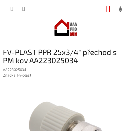
Přejít
NÁKUP
na
obsah
KOŠÍK
FV-PLAST PPR 25x3/4" přechod s
PM kov AA223025034
AA223025034
Značka:
Fv-plast