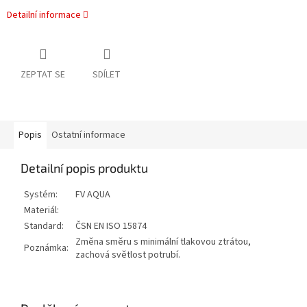
Detailní informace
ZEPTAT SE
SDÍLET
Popis
Ostatní informace
Detailní popis produktu
Systém:
FV AQUA
Materiál:
Standard:
ČSN EN ISO 15874
Změna směru s minimální tlakovou ztrátou,
Poznámka:
zachová světlost potrubí.