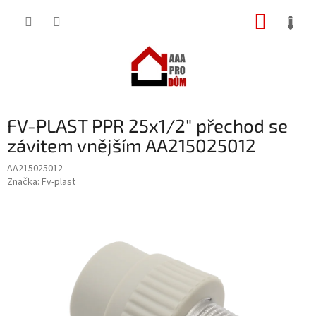
Přejít
NÁKUP
na
obsah
KOŠÍK
FV-PLAST PPR 25x1/2" přechod se
závitem vnějším AA215025012
AA215025012
Značka:
Fv-plast