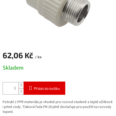
62,06 Kč
/ ks
Měrná
Skladem
cena:
Přidat do košíku
Potrubí z PPR materiálu je vhodné pro rozvod studené a teplé užitkové
i pitné vody. Tlaková řada PN 20 plně dostačuje pro použití na rozvody
topení.