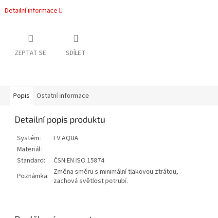
Detailní informace
ZEPTAT SE
SDÍLET
Popis
Ostatní informace
Detailní popis produktu
Systém:
FV AQUA
Materiál:
Standard:
ČSN EN ISO 15874
Změna směru s minimální tlakovou ztrátou,
Poznámka:
zachová světlost potrubí.