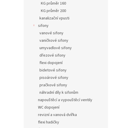
KG průměr 160
KG průměr 200
kanalizační vpusti
sifony
vanové sifony
vaničkové sifony
umyvadlové sifony
dřezové sifony
flexi dopojení
bidetové sifony
pisoárové sifony
pračkové sifony
náhradní díly k sifonům
napouštěcí a vypouštěcí ventily
WC dopojení
revizní a vanová dvířka
flexi hadičky