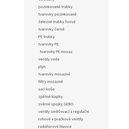
pozinkované trubky
tvarovky pozinkované
železné trubky švové
tvarovky černé
PE trubky
tvarovky PE
tvarovky PE mosaz
ventily voda
plyn
tvarovky mosazné
filtry mosazné
sací koše
zpětné klapky
svěrné spojky GEBO
ventily směšovací a regulační
rohové a pračkové ventily
radiátorové hlavice