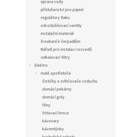
úprava vody
příslušenství pro pájení
regulátory tlaku
odvzdušňovací ventily
instalační materiál
šroubení k čerpadlům
Nářadí pro instalaci rozvodů
odkalovací filtry
Elektro
malé spotřebiče
čističky a zvlhčovače vzduchu
domácí pekárny
domácí grily
fény
fritovací hrnce
kávovary
kávomlýnky