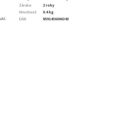
Záruka
:
2 roky
Hmotnost
:
0.4 kg
ubí.
EAN
:
8591436006343