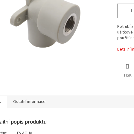
Potrubí z
užitkové 
použití n
Detailní 
TISK
s
Ostatní informace
ailní popis produktu
tém:
FV AQUA