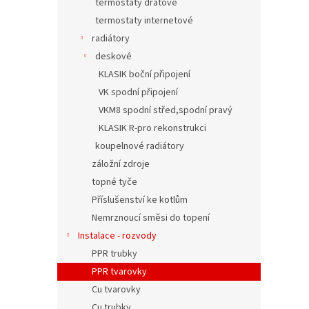
termostaty drátové
termostaty internetové
radiátory
deskové
KLASIK boční připojení
VK spodní připojení
VKM8 spodní střed,spodní pravý
KLASIK R-pro rekonstrukci
koupelnové radiátory
záložní zdroje
topné tyče
Příslušenství ke kotlům
Nemrznoucí směsi do topení
Instalace - rozvody
PPR trubky
PPR tvarovky
Cu tvarovky
Cu trubky