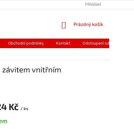
Přihlášení
NÁKUPNÍ
Prázdný košík
KOŠÍK
Obchodní podmínky
Kontakt
Odstoupení od smlouvy
 závitem vnitřním
24 Kč
/ ks
dem