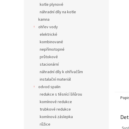
n
kotle plynové
e
náhradní díly na kotle
l
kamna
ohřev vody
elektrické
kombinované
nepřímotopné
průtokové
stacionární
náhradní díly k ohřívačům
instalační materiál
odvod spalin
redukce s těsnící šňůrou
Popi
komínové redukce
trubkové redukce
Det
komínová záslepka
růžice
Sys