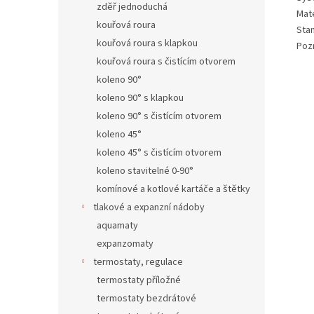
zděř jednoduchá
Mate
kouřová roura
Sta
kouřová roura s klapkou
Poz
kouřová roura s čistícím otvorem
koleno 90°
koleno 90° s klapkou
koleno 90° s čistícím otvorem
koleno 45°
koleno 45° s čistícím otvorem
koleno stavitelné 0-90°
komínové a kotlové kartáče a štětky
tlakové a expanzní nádoby
aquamaty
expanzomaty
termostaty, regulace
termostaty příložné
termostaty bezdrátové