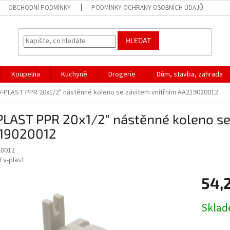
OBCHODNÍ PODMÍNKY
PODMÍNKY OCHRANY OSOBNÍCH ÚDAJŮ
HLEDAT
Koupelna
Kuchyně
Drogerie
Dům, stavba, zahrada
V-PLAST PPR 20x1/2" nástěnné koleno se závitem vnitřním AA219020012
PLAST PPR 20x1/2" nástěnné koleno se
19020012
20012
Fv-plast
54,
Měrná
Skla
cena: