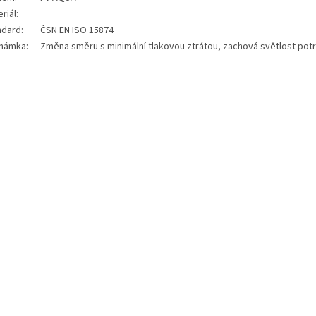
riál:
ndard:
ČSN EN ISO 15874
námka:
Změna směru s minimální tlakovou ztrátou, zachová světlost potr