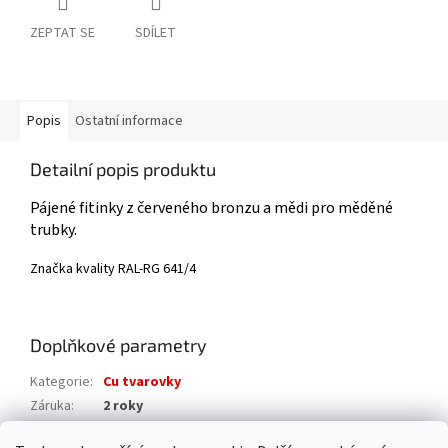
ZEPTAT SE
SDÍLET
Popis
Ostatní informace
Detailní popis produktu
Pájené fitinky z červeného bronzu a mědi pro měděné
trubky.
Značka kvality RAL-​RG 641/4
Doplňkové parametry
Kategorie
:
Cu tvarovky
Záruka
:
2 roky
Hmotnost
:
0.02 kg