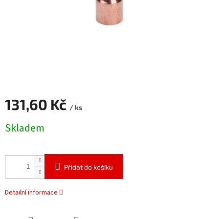
131,60 Kč
/ ks
Měrná
Skladem
cena:
Přidat do košíku
Detailní informace