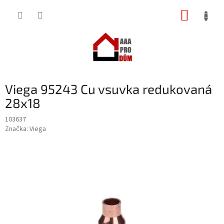
Přejít
NÁKUP
na
obsah
KOŠÍK
Viega 95243 Cu vsuvka redukovaná
28x18
103637
Značka:
Viega