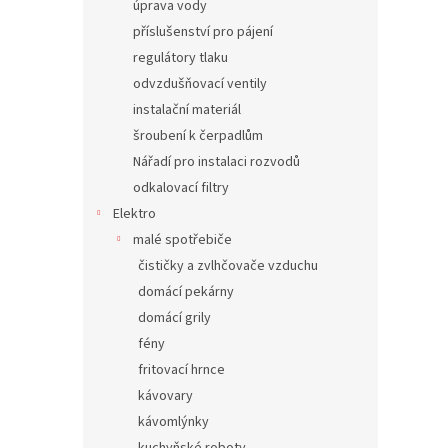
úprava vody
příslušenství pro pájení
regulátory tlaku
odvzdušňovací ventily
instalační materiál
šroubení k čerpadlům
Nářadí pro instalaci rozvodů
odkalovací filtry
Elektro
malé spotřebiče
čističky a zvlhčovače vzduchu
domácí pekárny
domácí grily
fény
fritovací hrnce
kávovary
kávomlýnky