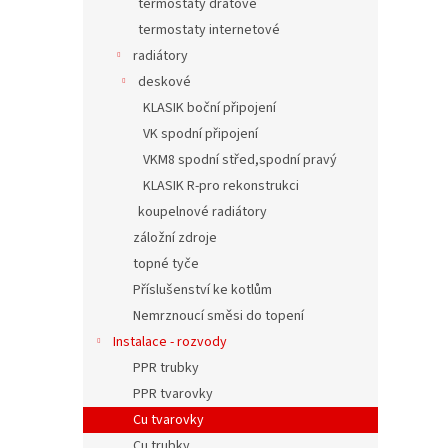
termostaty drátové
termostaty internetové
radiátory
deskové
KLASIK boční připojení
VK spodní připojení
VKM8 spodní střed,spodní pravý
KLASIK R-pro rekonstrukci
koupelnové radiátory
záložní zdroje
topné tyče
Příslušenství ke kotlům
Nemrznoucí směsi do topení
Instalace - rozvody
PPR trubky
PPR tvarovky
Cu tvarovky
Cu trubky