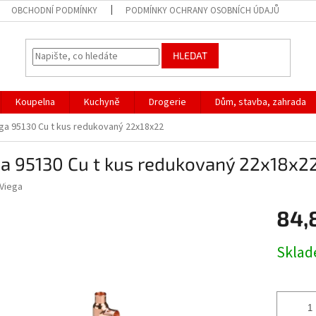
OBCHODNÍ PODMÍNKY
PODMÍNKY OCHRANY OSOBNÍCH ÚDAJŮ
HLEDAT
Koupelna
Kuchyně
Drogerie
Dům, stavba, zahrada
ga 95130 Cu t kus redukovaný 22x18x22
ga 95130 Cu t kus redukovaný 22x18x2
Viega
84,
Měrná
Skla
cena: