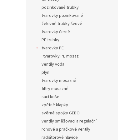
pozinkované trubky
tvarovky pozinkované
železné trubky švové
tvarovky černé
PE trubky
tvarovky PE
tvarovky PE mosaz
ventily voda
plyn
tvarovky mosazné
filtry mosazné
sací koše
zpětné klapky
svěrné spojky GEBO
ventily směšovací a regulační
rohové a pračkové ventily
radiátorové hlavice