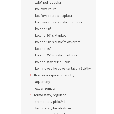
zděř jednoduchá
kouřová roura
kouřová roura s klapkou
kouřová roura s čistícím otvorem
koleno 90°
koleno 90° s klapkou
koleno 90° s čistícím otvorem
koleno 45°
koleno 45° s čistícím otvorem
koleno stavitelné 0-90°
komínové a kotlové kartáče a štětky
tlakové a expanzní nádoby
aquamaty
expanzomaty
termostaty, regulace
termostaty příložné
termostaty bezdrátové