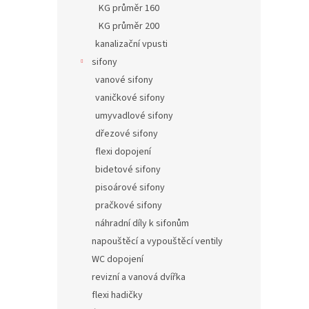
KG průměr 160
KG průměr 200
kanalizační vpusti
sifony
vanové sifony
vaničkové sifony
umyvadlové sifony
dřezové sifony
flexi dopojení
bidetové sifony
pisoárové sifony
pračkové sifony
náhradní díly k sifonům
napouštěcí a vypouštěcí ventily
WC dopojení
revizní a vanová dvířka
flexi hadičky