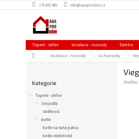
Přejít
776 693 482
info@aaaprodum.cz
na
obsah
Topení - ohřev
Instalace - rozvody
Elektro
Domů
Instalace - rozvody
Cu tvarovky
Vie
P
Vie
o
Přeskočit
s
Značka:
Kategorie
kategorie
t
r
Topení - ohřev
a
čerpadla
n
oběhová
n
í
kotle
p
kotle na tuhá paliva
a
kotle elektrické