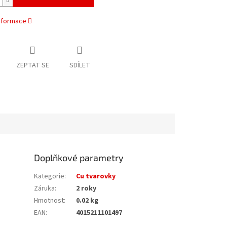
informace
ZEPTAT SE
SDÍLET
Doplňkové parametry
Kategorie
:
Cu tvarovky
Záruka
:
2 roky
Hmotnost
:
0.02 kg
EAN
:
4015211101497