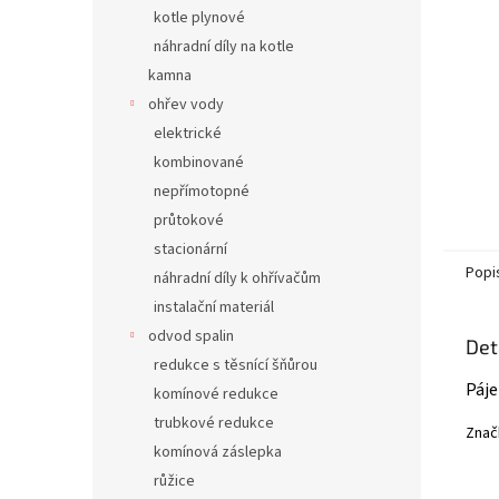
n
kotle plynové
e
náhradní díly na kotle
l
kamna
ohřev vody
elektrické
kombinované
nepřímotopné
průtokové
stacionární
Popi
náhradní díly k ohřívačům
instalační materiál
odvod spalin
Det
redukce s těsnící šňůrou
Páje
komínové redukce
trubkové redukce
Značk
komínová záslepka
růžice