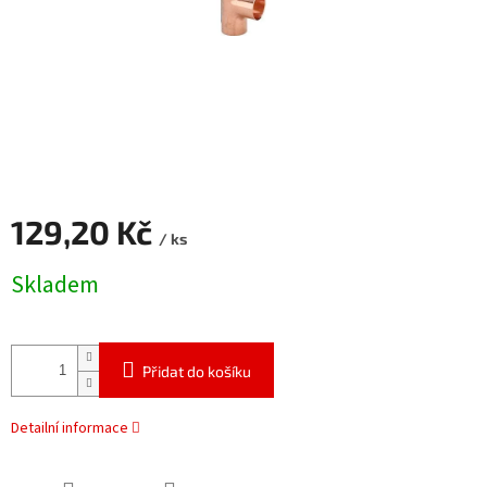
129,20 Kč
/ ks
Měrná
Skladem
cena:
Přidat do košíku
Detailní informace