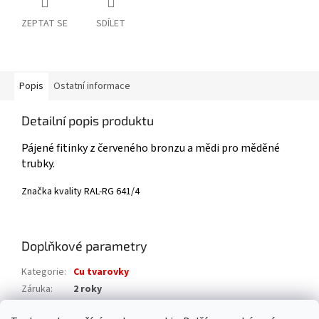
ZEPTAT SE
SDÍLET
Popis
Ostatní informace
Detailní popis produktu
Pájené fitinky z červeného bronzu a mědi pro měděné
trubky.
Značka kvality RAL-​RG 641/4
Doplňkové parametry
Kategorie
:
Cu tvarovky
Záruka
:
2 roky
Hmotnost
:
0.02 kg