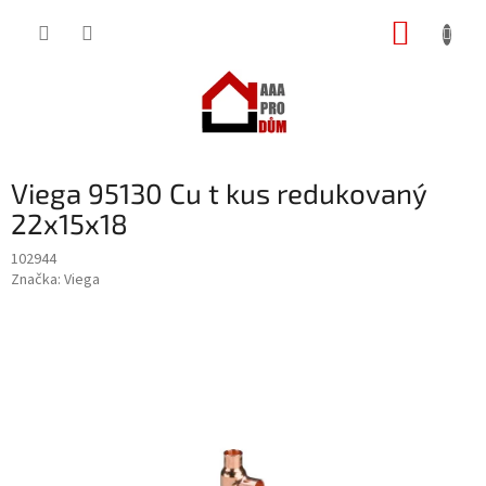
Přejít
NÁKUP
na
obsah
KOŠÍK
Viega 95130 Cu t kus redukovaný
22x15x18
102944
Značka:
Viega