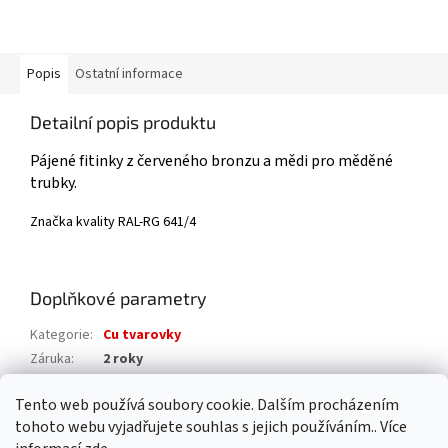
Popis
Ostatní informace
Detailní popis produktu
Pájené fitinky z červeného bronzu a mědi pro měděné
trubky.
Značka kvality RAL-​RG 641/4
Doplňkové parametry
Kategorie
:
Cu tvarovky
Záruka
:
2 roky
Hmotnost
:
0.02 kg
Tento web používá soubory cookie. Dalším procházením
EAN
:
4015211102159
tohoto webu vyjadřujete souhlas s jejich používáním.. Více