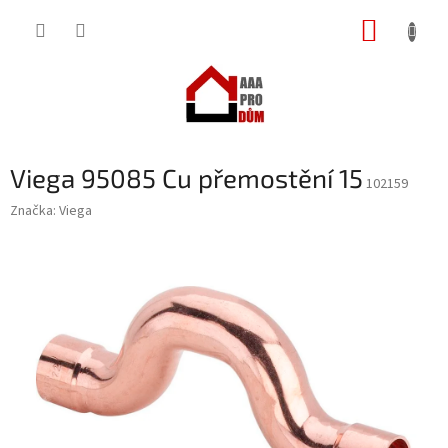
Přejít
NÁKUP
na
obsah
KOŠÍK
Viega 95085 Cu přemostění 15
102159
Značka:
Viega