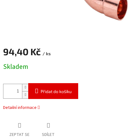
94,40 Kč
/ ks
Měrná
Skladem
cena:
Přidat do košíku
Detailní informace
ZEPTAT SE
SDÍLET