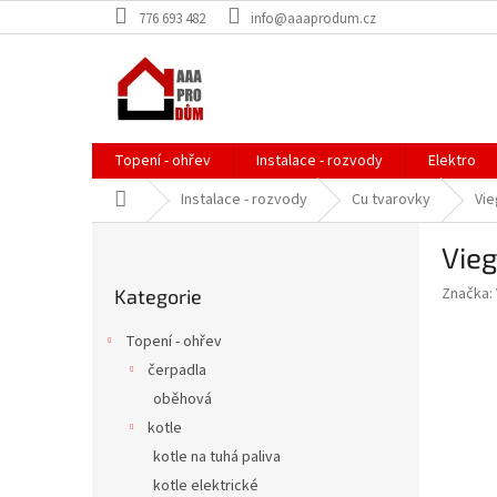
Přejít
776 693 482
info@aaaprodum.cz
na
obsah
Topení - ohřev
Instalace - rozvody
Elektro
Domů
Instalace - rozvody
Cu tvarovky
Vie
P
Vieg
o
Přeskočit
s
Značka:
Kategorie
kategorie
t
r
Topení - ohřev
a
čerpadla
n
oběhová
n
í
kotle
p
kotle na tuhá paliva
a
kotle elektrické