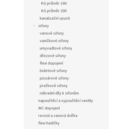
KG průměr 160
KG průměr 200
kanalizační vpusti
sifony
vanové sifony
vaničkové sifony
umyvadlové sifony
dřezové sifony
flexi dopojení
bidetové sifony
pisoárové sifony
pračkové sifony
náhradní díly k sifonům
napouštěcí a vypouštěcí ventily
WC dopojení
revizní a vanová dvířka
flexi hadičky