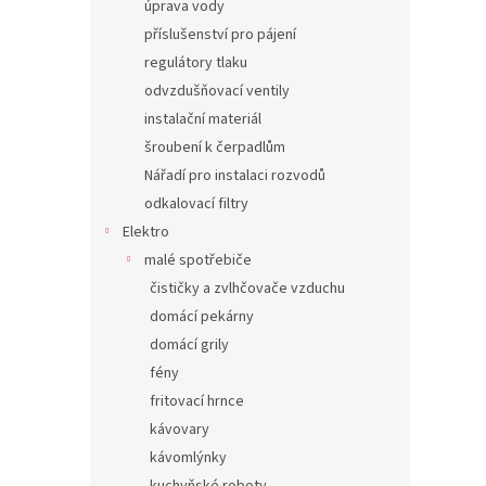
úprava vody
příslušenství pro pájení
regulátory tlaku
odvzdušňovací ventily
instalační materiál
šroubení k čerpadlům
Nářadí pro instalaci rozvodů
odkalovací filtry
Elektro
malé spotřebiče
čističky a zvlhčovače vzduchu
domácí pekárny
domácí grily
fény
fritovací hrnce
kávovary
kávomlýnky