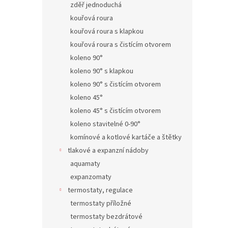
zděř jednoduchá
kouřová roura
kouřová roura s klapkou
kouřová roura s čistícím otvorem
koleno 90°
koleno 90° s klapkou
koleno 90° s čistícím otvorem
koleno 45°
koleno 45° s čistícím otvorem
koleno stavitelné 0-90°
komínové a kotlové kartáče a štětky
tlakové a expanzní nádoby
aquamaty
expanzomaty
termostaty, regulace
termostaty příložné
termostaty bezdrátové