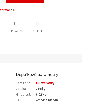
informace
ZEPTAT SE
SDÍLET
Doplňkové parametry
Kategorie
:
Cu tvarovky
Záruka
:
2 roky
Hmotnost
:
0.02 kg
EAN
:
4015211101046