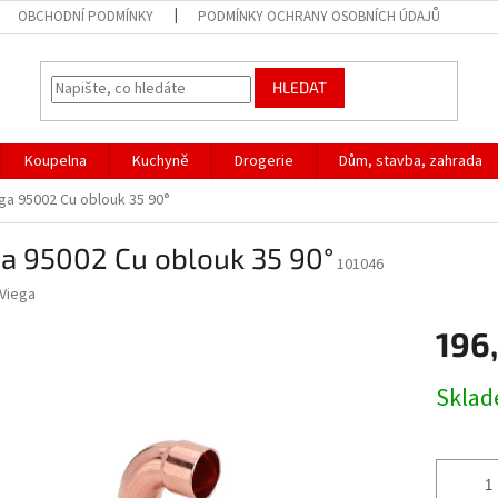
OBCHODNÍ PODMÍNKY
PODMÍNKY OCHRANY OSOBNÍCH ÚDAJŮ
HLEDAT
Koupelna
Kuchyně
Drogerie
Dům, stavba, zahrada
ga 95002 Cu oblouk 35 90°
a 95002 Cu oblouk 35 90°
101046
Viega
196
Měrná
Skla
cena: