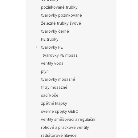
pozinkované trubky
tvarovky pozinkované
železné trubky švové
tvarovky černé
PE trubky
tvarovky PE
tvarovky PE mosaz
ventily voda
plyn
tvarovky mosazné
filtry mosazné
sací koše
zpětné klapky
svěrné spojky GEBO
ventily směšovací a regulační
rohové a pračkové ventily
radiátorové hlavice