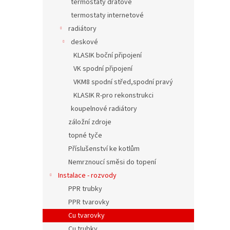
termostaty drátové
termostaty internetové
radiátory
deskové
KLASIK boční připojení
VK spodní připojení
VKM8 spodní střed,spodní pravý
KLASIK R-pro rekonstrukci
koupelnové radiátory
záložní zdroje
topné tyče
Příslušenství ke kotlům
Nemrznoucí směsi do topení
Instalace - rozvody
PPR trubky
PPR tvarovky
Cu tvarovky
Cu trubky