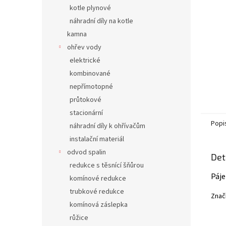
n
kotle plynové
e
náhradní díly na kotle
l
kamna
ohřev vody
elektrické
kombinované
nepřímotopné
průtokové
stacionární
Popi
náhradní díly k ohřívačům
instalační materiál
odvod spalin
Det
redukce s těsnící šňůrou
Páje
komínové redukce
trubkové redukce
Značk
komínová záslepka
růžice