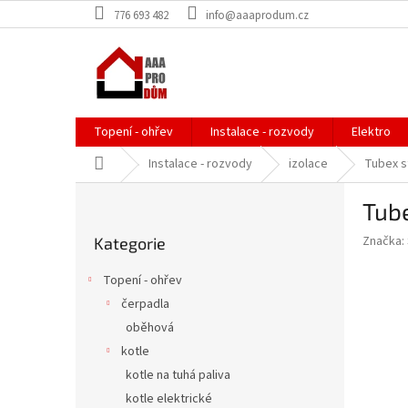
Přejít
776 693 482
info@aaaprodum.cz
na
obsah
Topení - ohřev
Instalace - rozvody
Elektro
Domů
Instalace - rozvody
izolace
Tubex s
P
Tub
o
Přeskočit
s
Značka:
Kategorie
kategorie
t
r
Topení - ohřev
a
čerpadla
n
oběhová
n
í
kotle
p
kotle na tuhá paliva
a
kotle elektrické