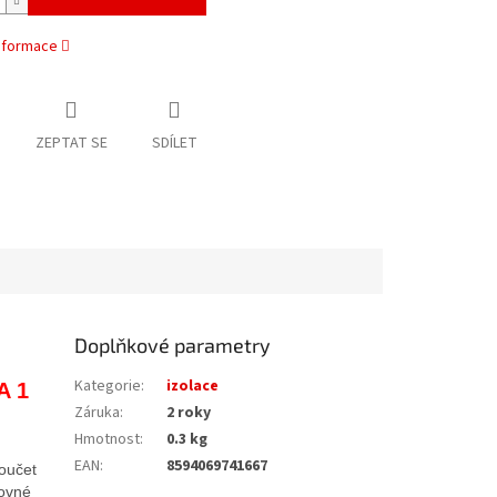
informace
ZEPTAT SE
SDÍLET
Doplňkové parametry
Kategorie
:
izolace
A 1
Záruka
:
2 roky
Hmotnost
:
0.3 kg
EAN
:
8594069741667
oučet
ovné