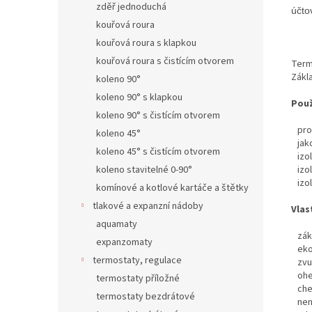
zděř jednoduchá
účto
kouřová roura
kouřová roura s klapkou
kouřová roura s čistícím otvorem
Term
Zákl
koleno 90°
koleno 90° s klapkou
Použ
koleno 90° s čistícím otvorem
pro 
koleno 45°
jako
koleno 45° s čistícím otvorem
izol
izol
koleno stavitelné 0-90°
izol
komínové a kotlové kartáče a štětky
tlakové a expanzní nádoby
Vlas
aquamaty
zákl
expanzomaty
ekon
termostaty, regulace
zvuk
oheb
termostaty příložné
chem
termostaty bezdrátové
nen