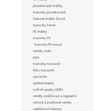
pozinkované trubky
tvarovky pozinkované
železné trubky švové
tvarovky černé
PE trubky
tvarovky PE
tvarovky PE mosaz
ventily voda
plyn
tvarovky mosazné
filtry mosazné
sací koše
zpětné klapky
svěrné spojky GEBO
ventily směšovací a regulační
rohové a pračkové ventily
radiátorové hlavice