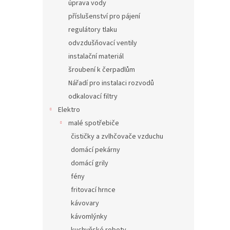
úprava vody
příslušenství pro pájení
regulátory tlaku
odvzdušňovací ventily
instalační materiál
šroubení k čerpadlům
Nářadí pro instalaci rozvodů
odkalovací filtry
Elektro
malé spotřebiče
čističky a zvlhčovače vzduchu
domácí pekárny
domácí grily
fény
fritovací hrnce
kávovary
kávomlýnky