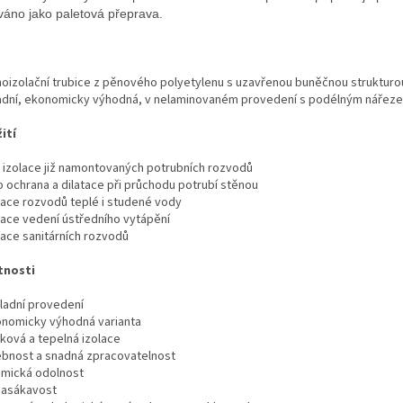
váno jako paletová přeprava.
oizolační trubice z pěnového polyetylenu s uzavřenou buněčnou strukturo
adní, ekonomicky výhodná, v nelaminovaném provedení s podélným nářez
ití
izolace již namontovaných potrubních rozvodů
 ochrana a dilatace při průchodu potrubí stěnou
ace rozvodů teplé i studené vody
ace vedení ústředního vytápění
ace sanitárních rozvodů
tnosti
adní provedení
omicky výhodná varianta
ová a tepelná izolace
nost a snadná zpracovatelnost
ická odolnost
asákavost