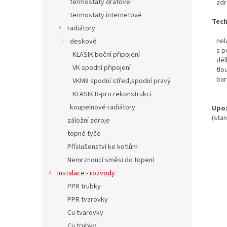
termostaty drátové
zdra
termostaty internetové
Tech
radiátory
nela
deskové
s po
KLASIK boční připojení
délk
VK spodní připojení
tlou
barv
VKM8 spodní střed,spodní pravý
KLASIK R-pro rekonstrukci
koupelnové radiátory
Upoz
(stan
záložní zdroje
topné tyče
Příslušenství ke kotlům
Nemrznoucí směsi do topení
Instalace - rozvody
PPR trubky
PPR tvarovky
Cu tvarovky
Cu trubky