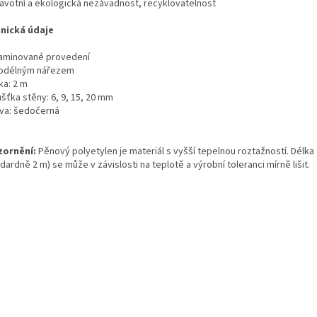
votní a ekologická nezávadnost, recyklovatelnost
nická údaje
minované provedení
délným nářezem
a: 2 m
šťka stěny: 6, 9, 15, 20 mm
a: šedočerná
ornění:
Pěnový polyetylen je materiál s vyšší tepelnou roztažností. Délka 
dardně 2 m) se může v závislosti na teplotě a výrobní toleranci mírně lišit.