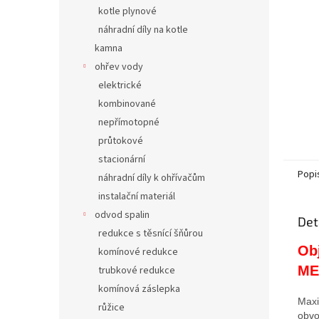
n
kotle plynové
e
náhradní díly na kotle
l
kamna
ohřev vody
elektrické
kombinované
nepřímotopné
průtokové
stacionární
Popi
náhradní díly k ohřívačům
instalační materiál
odvod spalin
Det
redukce s těsnící šňůrou
Ob
komínové redukce
ME
trubkové redukce
komínová záslepka
Maxi
růžice
obvo