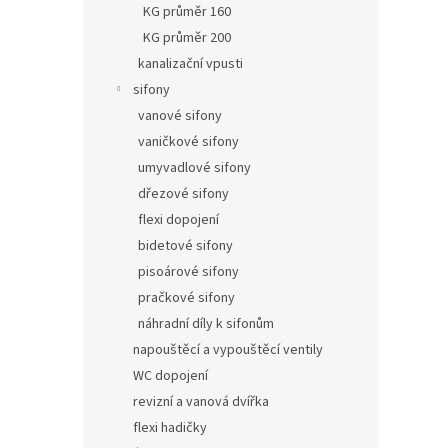
KG průměr 160
KG průměr 200
kanalizační vpusti
sifony
vanové sifony
vaničkové sifony
umyvadlové sifony
dřezové sifony
flexi dopojení
bidetové sifony
pisoárové sifony
pračkové sifony
náhradní díly k sifonům
napouštěcí a vypouštěcí ventily
WC dopojení
revizní a vanová dvířka
flexi hadičky