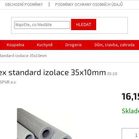
OBCHODNÍ PODMÍNKY
PODMÍNKY OCHRANY OSOBNÍCH ÚDAJŮ
HLEDAT
Koupelna
Kuchyně
Drogerie
Dům, stavba, zahrada
tandard izolace 35x10mm
ex standard izolace 35x10mm
35-10
SPUR a.s.
16,1
Měrná
Skla
cena: