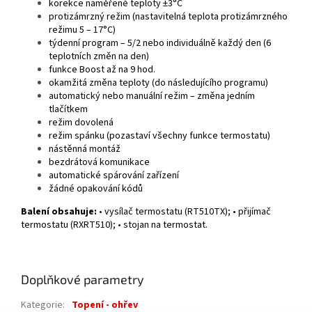
korekce naměřené teploty ±3°C
protizámrzný režim (nastavitelná teplota protizámrzného
režimu 5 – 17°C)
týdenní program – 5/2 nebo individuálně každý den (6
teplotních změn na den)
funkce Boost až na 9 hod.
okamžitá změna teploty (do následujícího programu)
automatický nebo manuální režim – změna jedním
tlačítkem
režim dovolená
režim spánku (pozastaví všechny funkce termostatu)
nástěnná montáž
bezdrátová komunikace
automatické spárování zařízení
žádné opakování kódů
Balení obsahuje:
• vysílač termostatu (RT510TX); • přijímač
termostatu (RXRT510); • stojan na termostat.
Doplňkové parametry
Kategorie
:
Topení - ohřev