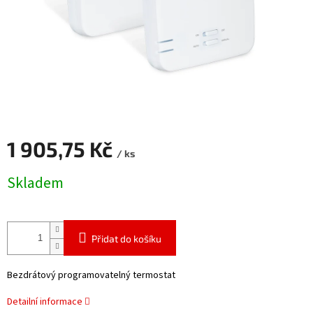
1 905,75 Kč
/ ks
Měrná
Skladem
cena:
Přidat do košíku
Bezdrátový programovatelný termostat
Detailní informace