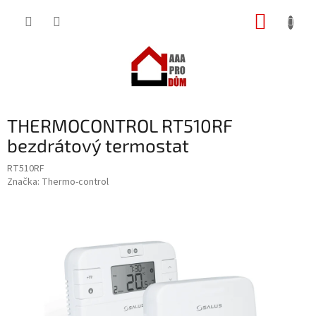
Přejít
NÁKUP
na
obsah
KOŠÍK
THERMOCONTROL RT510RF
bezdrátový termostat
RT510RF
Značka:
Thermo-control