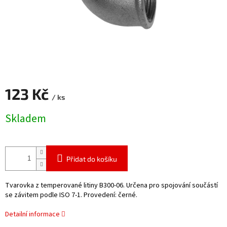
123 Kč
/ ks
Měrná
Skladem
cena:
Přidat do košíku
Tvarovka z temperované litiny B300-06. Určena pro spojování součástí
se závitem podle ISO 7-1. Provedení: černé.
Detailní informace