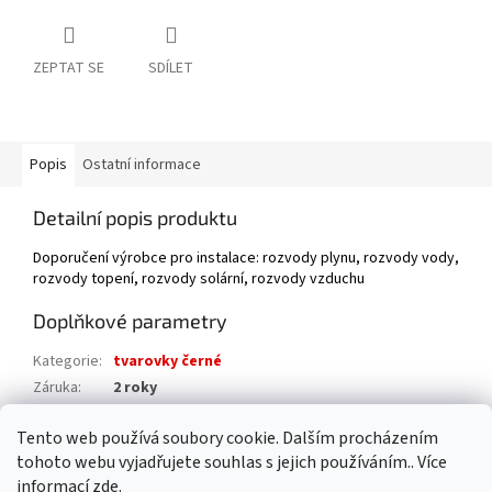
ZEPTAT SE
SDÍLET
Popis
Ostatní informace
Detailní popis produktu
Doporučení výrobce pro instalace: rozvody plynu, rozvody vody,
rozvody topení, rozvody solární, rozvody vzduchu
Doplňkové parametry
Kategorie
:
tvarovky černé
Záruka
:
2 roky
Hmotnost
:
1 kg
Tento web používá soubory cookie. Dalším procházením
EAN
:
8592018464179
tohoto webu vyjadřujete souhlas s jejich používáním.. Více
informací
zde
.