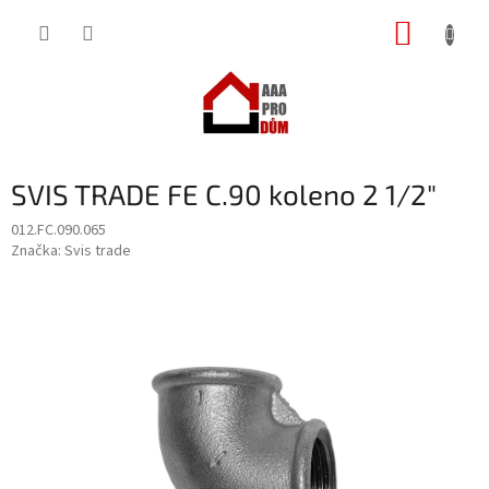
Přejít
NÁKUP
na
obsah
KOŠÍK
SVIS TRADE FE C.90 koleno 2 1/2"
012.FC.090.065
Značka:
Svis trade