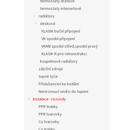
termostaty drátové
termostaty internetové
radiátory
deskové
KLASIK boční připojení
VK spodní připojení
VKM8 spodní střed,spodní pravý
KLASIK R-pro rekonstrukci
koupelnové radiátory
záložní zdroje
topné tyče
Příslušenství ke kotlům
Nemrznoucí směsi do topení
Instalace - rozvody
PPR trubky
PPR tvarovky
Cu tvarovky
Cu trubky