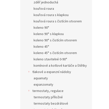
zděř jednoduchá
kouřová roura
kouřová roura s klapkou
kouřová roura s čistícím otvorem
koleno 90°
koleno 90° s klapkou
koleno 90° s čistícím otvorem
koleno 45°
koleno 45° s čistícím otvorem
koleno stavitelné 0-90°
komínové a kotlové kartáče a štětky
tlakové a expanzní nádoby
aquamaty
expanzomaty
termostaty, regulace
termostaty příložné
termostaty bezdrátové