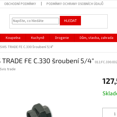
OBCHODNÍ PODMÍNKY
PODMÍNKY OCHRANY OSOBNÍCH ÚDAJŮ
HLEDAT
Koupelna
Kuchyně
Drogerie
Dům, stavba, zahrada
SVIS TRADE FE C.330 šroubení 5/4"
 TRADE FE C.330 šroubení 5/4"
012.FC.330.03
Svis trade
127
Měrná
Skla
cena: