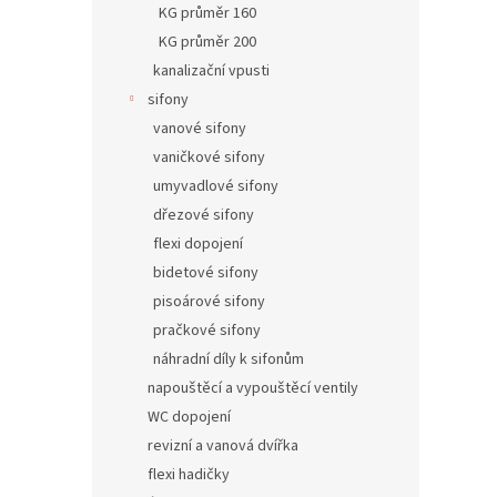
KG průměr 160
KG průměr 200
kanalizační vpusti
sifony
vanové sifony
vaničkové sifony
umyvadlové sifony
dřezové sifony
flexi dopojení
bidetové sifony
pisoárové sifony
pračkové sifony
náhradní díly k sifonům
napouštěcí a vypouštěcí ventily
WC dopojení
revizní a vanová dvířka
flexi hadičky