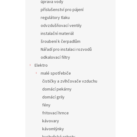
úprava vody
příslušenství pro pájení
regulátory tlaku
odvzdušňovací ventily
instalační materiál
šroubení k čerpadlům
Nářadí pro instalaci rozvodů
odkalovací filtry
Elektro
malé spotřebiče
čističky a zvlhčovače vzduchu
domácí pekárny
domácí grily
fény
fritovací hrnce
kávovary
kávomlýnky