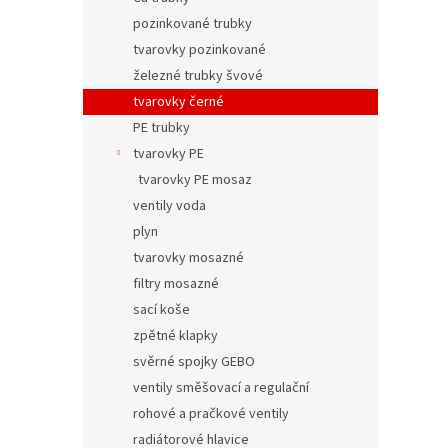
pozinkované trubky
tvarovky pozinkované
železné trubky švové
tvarovky černé
PE trubky
tvarovky PE
tvarovky PE mosaz
ventily voda
plyn
tvarovky mosazné
filtry mosazné
sací koše
zpětné klapky
svěrné spojky GEBO
ventily směšovací a regulační
rohové a pračkové ventily
radiátorové hlavice