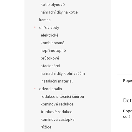
n
kotle plynové
e
náhradní díly na kotle
l
kamna
ohřev vody
elektrické
kombinované
nepřímotopné
průtokové
stacionární
náhradní díly k ohřívačům
Popi
instalační materiál
odvod spalin
redukce s těsnící šňůrou
Det
komínové redukce
Dopo
trubkové redukce
solá
komínová záslepka
růžice