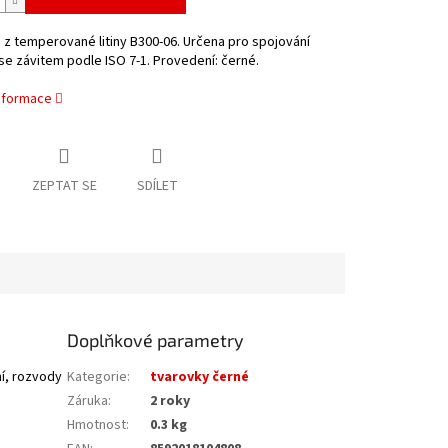
z temperované litiny B300-06. Určena pro spojování
se závitem podle ISO 7-1. Provedení: černé.
informace
ZEPTAT SE
SDÍLET
Doplňkové parametry
í, rozvody
Kategorie
:
tvarovky černé
Záruka
:
2 roky
Hmotnost
:
0.3 kg