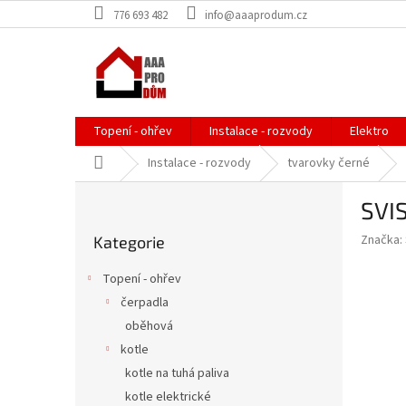
Přejít
776 693 482
info@aaaprodum.cz
na
obsah
Topení - ohřev
Instalace - rozvody
Elektro
Domů
Instalace - rozvody
tvarovky černé
P
SVIS
o
Přeskočit
s
Značka:
Kategorie
kategorie
t
r
Topení - ohřev
a
čerpadla
n
oběhová
n
í
kotle
p
kotle na tuhá paliva
a
kotle elektrické