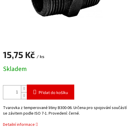
15,75 Kč
/ ks
Měrná
Skladem
cena:
Přidat do košíku
Tvarovka z temperované litiny B300-06. Určena pro spojování součástí
se závitem podle ISO 7-1. Provedení: černé.
Detailní informace