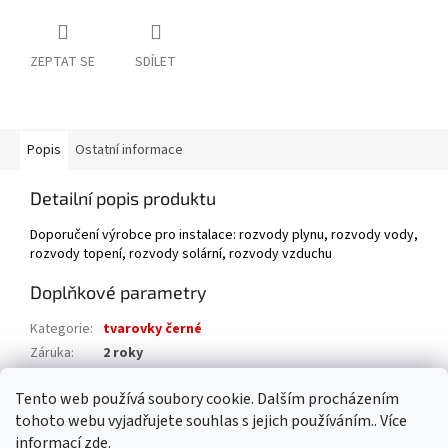
ZEPTAT SE
SDÍLET
Popis
Ostatní informace
Detailní popis produktu
Doporučení výrobce pro instalace: rozvody plynu, rozvody vody,
rozvody topení, rozvody solární, rozvody vzduchu
Doplňkové parametry
Kategorie
:
tvarovky černé
Záruka
:
2 roky
Hmotnost
:
0.3 kg
Tento web používá soubory cookie. Dalším procházením
EAN
:
8592018104464
tohoto webu vyjadřujete souhlas s jejich používáním.. Více
informací
zde
.