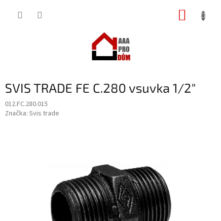
Přejít
NÁKUP
na
obsah
KOŠÍK
SVIS TRADE FE C.280 vsuvka 1/2"
012.FC.280.015
Značka:
Svis trade