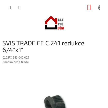
Přejít
NÁKUP
na
obsah
KOŠÍK
SVIS TRADE FE C.241 redukce
6/4"x1"
012.FC.241.040.025
Značka:
Svis trade