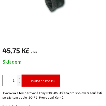
45,75 Kč
/ ks
Měrná
Skladem
cena:
Přidat do košíku
Tvarovka z temperované litiny B300-06. Určena pro spojování součástí
se závitem podle ISO 7-1. Provedení: černé.