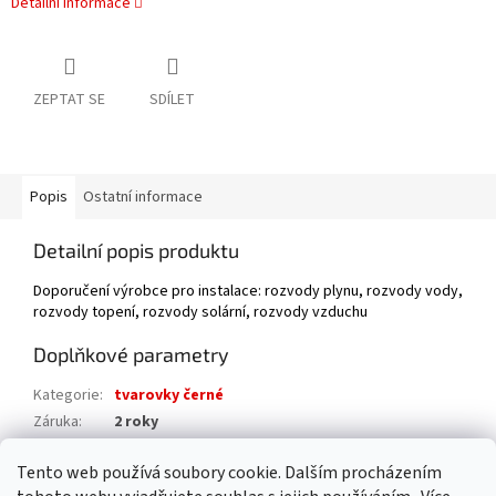
Detailní informace
ZEPTAT SE
SDÍLET
Popis
Ostatní informace
Detailní popis produktu
Doporučení výrobce pro instalace: rozvody plynu, rozvody vody,
rozvody topení, rozvody solární, rozvody vzduchu
Doplňkové parametry
Kategorie
:
tvarovky černé
Záruka
:
2 roky
Hmotnost
:
0.3 kg
Tento web používá soubory cookie. Dalším procházením
EAN
:
8592018103979