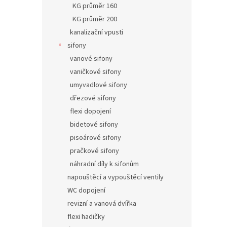
KG průměr 160
KG průměr 200
kanalizační vpusti
sifony
vanové sifony
vaničkové sifony
umyvadlové sifony
dřezové sifony
flexi dopojení
bidetové sifony
pisoárové sifony
pračkové sifony
náhradní díly k sifonům
napouštěcí a vypouštěcí ventily
WC dopojení
revizní a vanová dvířka
flexi hadičky