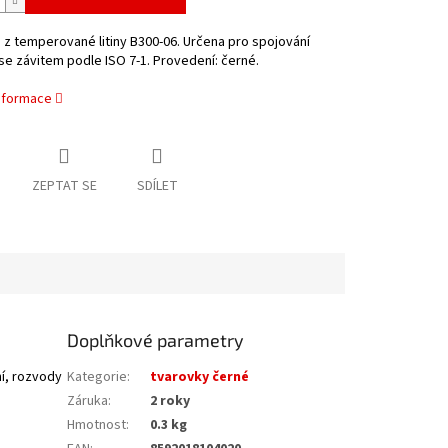
z temperované litiny B300-06. Určena pro spojování
se závitem podle ISO 7-1. Provedení: černé.
informace
ZEPTAT SE
SDÍLET
Doplňkové parametry
í, rozvody
Kategorie
:
tvarovky černé
Záruka
:
2 roky
Hmotnost
:
0.3 kg