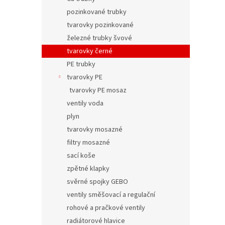
pozinkované trubky
tvarovky pozinkované
železné trubky švové
tvarovky černé
PE trubky
tvarovky PE
tvarovky PE mosaz
ventily voda
plyn
tvarovky mosazné
filtry mosazné
sací koše
zpětné klapky
svěrné spojky GEBO
ventily směšovací a regulační
rohové a pračkové ventily
radiátorové hlavice