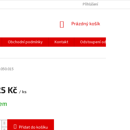
Přihlášení
NÁKUPNÍ
Prázdný košík
KOŠÍK
Obchodní podmínky
Kontakt
Odstoupení od smlouvy
.050.015
25 Kč
/ ks
dem
Přidat do košíku