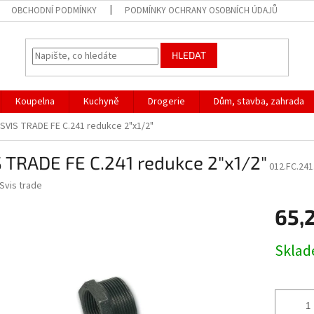
OBCHODNÍ PODMÍNKY
PODMÍNKY OCHRANY OSOBNÍCH ÚDAJŮ
HLEDAT
Koupelna
Kuchyně
Drogerie
Dům, stavba, zahrada
SVIS TRADE FE C.241 redukce 2"x1/2"
 TRADE FE C.241 redukce 2"x1/2"
012.FC.241
Svis trade
65,
Měrná
Skla
cena: