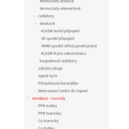
termostaty drátové
termostaty internetové
radiátory
deskové
KLASIK boční připojení
VK spodní připojení
VKM8 spodní střed,spodní pravý
KLASIK R-pro rekonstrukci
koupelnové radiátory
záložní zdroje
topné tyče
Příslušenství ke kotlům
Nemrznoucí směsi do topení
Instalace - rozvody
PPR trubky
PPR tvarovky
Cu tvarovky
Cu trubky