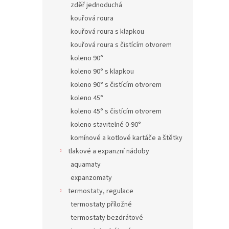
zděř jednoduchá
kouřová roura
kouřová roura s klapkou
kouřová roura s čistícím otvorem
koleno 90°
koleno 90° s klapkou
koleno 90° s čistícím otvorem
koleno 45°
koleno 45° s čistícím otvorem
koleno stavitelné 0-90°
komínové a kotlové kartáče a štětky
tlakové a expanzní nádoby
aquamaty
expanzomaty
termostaty, regulace
termostaty příložné
termostaty bezdrátové