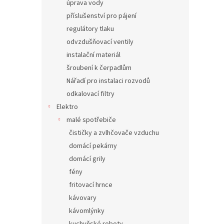
úprava vody
příslušenství pro pájení
regulátory tlaku
odvzdušňovací ventily
instalační materiál
šroubení k čerpadlům
Nářadí pro instalaci rozvodů
odkalovací filtry
Elektro
malé spotřebiče
čističky a zvlhčovače vzduchu
domácí pekárny
domácí grily
fény
fritovací hrnce
kávovary
kávomlýnky