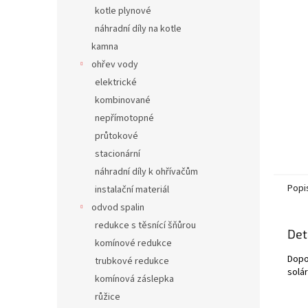
n
kotle plynové
e
náhradní díly na kotle
l
kamna
ohřev vody
elektrické
kombinované
nepřímotopné
průtokové
stacionární
náhradní díly k ohřívačům
Popi
instalační materiál
odvod spalin
redukce s těsnící šňůrou
Det
komínové redukce
Dopo
trubkové redukce
solá
komínová záslepka
růžice