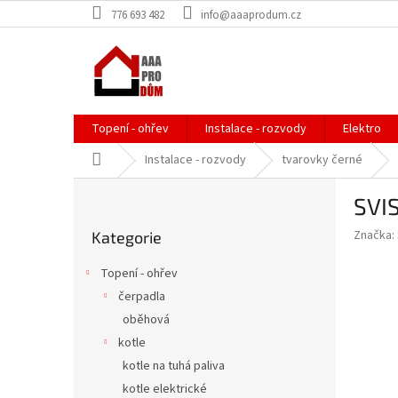
Přejít
776 693 482
info@aaaprodum.cz
na
obsah
Topení - ohřev
Instalace - rozvody
Elektro
Domů
Instalace - rozvody
tvarovky černé
P
SVIS
o
Přeskočit
s
Značka:
Kategorie
kategorie
t
r
Topení - ohřev
a
čerpadla
n
oběhová
n
í
kotle
p
kotle na tuhá paliva
a
kotle elektrické