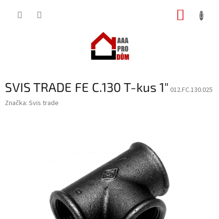
Přejít
NÁKUP
na
obsah
KOŠÍK
SVIS TRADE FE C.130 T-kus 1"
012.FC.130.025
Značka:
Svis trade