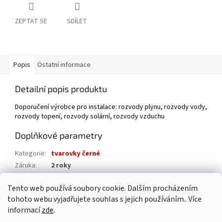
ZEPTAT SE
SDÍLET
Popis
Ostatní informace
Detailní popis produktu
Doporučení výrobce pro instalace: rozvody plynu, rozvody vody,
rozvody topení, rozvody solární, rozvody vzduchu
Doplňkové parametry
Kategorie
:
tvarovky černé
Záruka
:
2 roky
Hmotnost
:
0.3 kg
Tento web používá soubory cookie. Dalším procházením
EAN
:
8592018103306
tohoto webu vyjadřujete souhlas s jejich používáním.. Více
informací
zde
.
Z