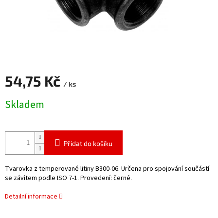
54,75 Kč
/ ks
Měrná
Skladem
cena:
Přidat do košíku
Tvarovka z temperované litiny B300-06. Určena pro spojování součástí
se závitem podle ISO 7-1. Provedení: černé.
Detailní informace