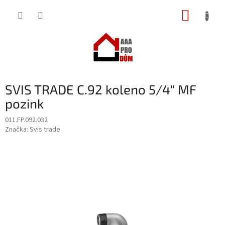
Přejít
NÁKUP
na
obsah
KOŠÍK
SVIS TRADE C.92 koleno 5/4" MF
pozink
011.FP.092.032
Značka:
Svis trade