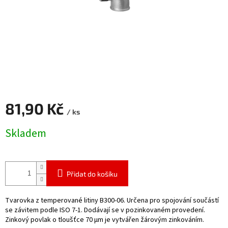
81,90 Kč
/ ks
Měrná
Skladem
cena:
Přidat do košíku
Tvarovka z temperované litiny B300-06. Určena pro spojování součástí
se závitem podle ISO 7-1. Dodávají se v pozinkovaném provedení.
Zinkový povlak o tloušťce 70 μm je vytvářen žárovým zinkováním.