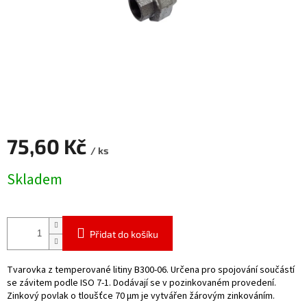
75,60 Kč
/ ks
Měrná
Skladem
cena:
Přidat do košíku
Tvarovka z temperované litiny B300-06. Určena pro spojování součástí
se závitem podle ISO 7-1. Dodávají se v pozinkovaném provedení.
Zinkový povlak o tloušťce 70 μm je vytvářen žárovým zinkováním.