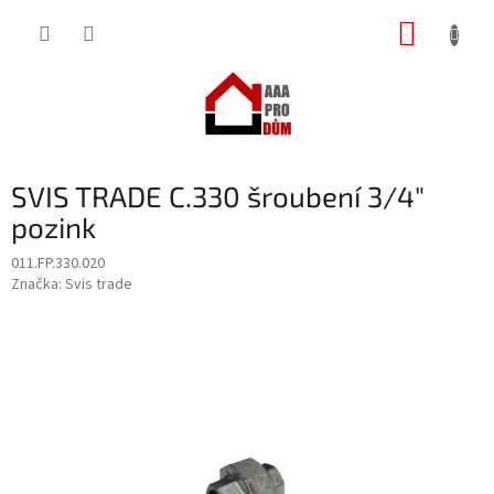
Přejít
NÁKUP
na
obsah
KOŠÍK
SVIS TRADE C.330 šroubení 3/4"
pozink
011.FP.330.020
Značka:
Svis trade