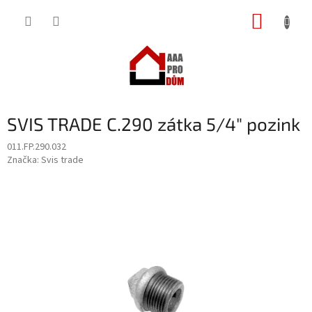
Přejít
NÁKUP
na
obsah
KOŠÍK
SVIS TRADE C.290 zátka 5/4" pozink
011.FP.290.032
Značka:
Svis trade