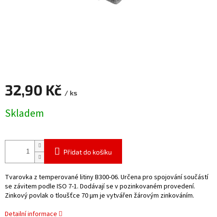
32,90 Kč
/ ks
Měrná
Skladem
cena:
Přidat do košíku
Tvarovka z temperované litiny B300-06. Určena pro spojování součástí
se závitem podle ISO 7-1. Dodávají se v pozinkovaném provedení.
Zinkový povlak o tloušťce 70 μm je vytvářen žárovým zinkováním.
Detailní informace