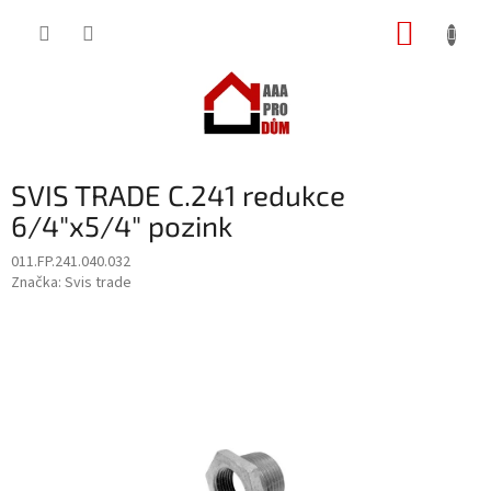
Přejít
NÁKUP
na
obsah
KOŠÍK
SVIS TRADE C.241 redukce
6/4"x5/4" pozink
011.FP.241.040.032
Značka:
Svis trade