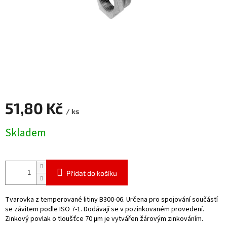
51,80 Kč
/ ks
Měrná
Skladem
cena:
Přidat do košíku
Tvarovka z temperované litiny B300-06. Určena pro spojování součástí
se závitem podle ISO 7-1. Dodávají se v pozinkovaném provedení.
Zinkový povlak o tloušťce 70 μm je vytvářen žárovým zinkováním.