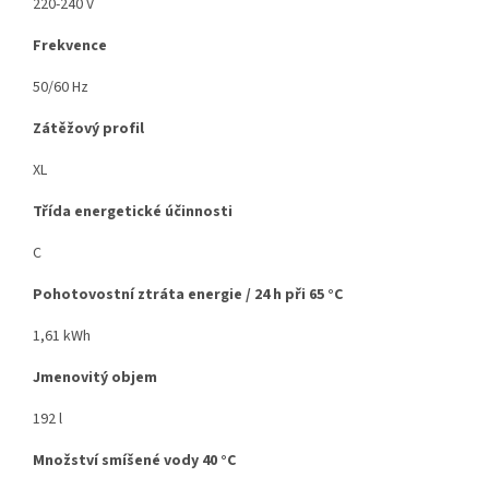
220-240 V
Frekvence
50/60 Hz
Zátěžový profil
XL
Třída energetické účinnosti
C
Pohotovostní ztráta energie / 24 h při 65 °C
1,61 kWh
Jmenovitý objem
192 l
Množství smíšené vody 40 °C