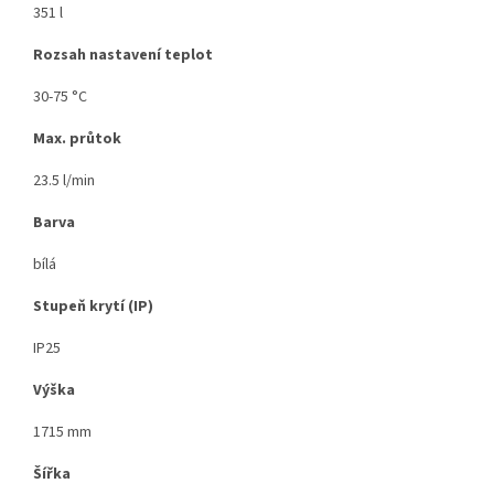
351 l
Rozsah nastavení teplot
30-75 °C
Max. průtok
23.5 l/min
Barva
bílá
Stupeň krytí (IP)
IP25
Výška
1715 mm
Šířka