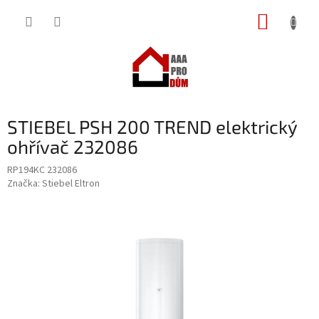
Přejít
NÁKUP
na
obsah
KOŠÍK
STIEBEL PSH 200 TREND elektrický
ohřívač 232086
RP194KC 232086
Značka:
Stiebel Eltron