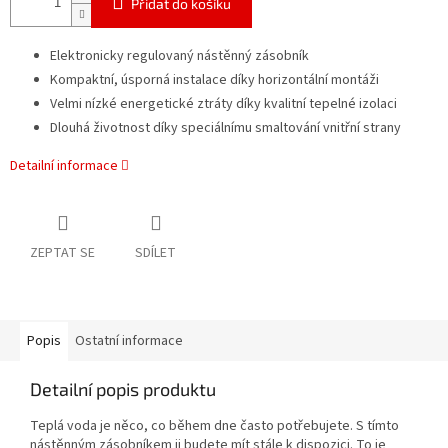
Přidat do košíku
Elektronicky regulovaný nástěnný zásobník
Kompaktní, úsporná instalace díky horizontální montáži
Velmi nízké energetické ztráty díky kvalitní tepelné izolaci
Dlouhá životnost díky speciálnímu smaltování vnitřní strany
Detailní informace
ZEPTAT SE
SDÍLET
Popis
Ostatní informace
Detailní popis produktu
Teplá voda je něco, co během dne často potřebujete. S tímto
nástěnným zásobníkem ji budete mít stále k dispozici. To je