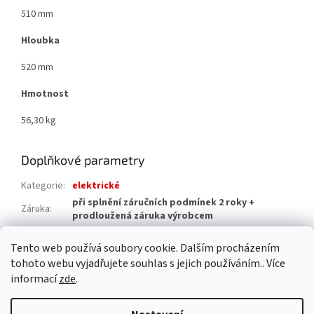
510 mm
Hloubka
520 mm
Hmotnost
56,30 kg
Doplňkové parametry
Kategorie
:
elektrické
při splnění záručních podmínek 2 roky +
Záruka
:
prodloužená záruka výrobcem
Hmotnost
:
59 kg
Tento web používá soubory cookie. Dalším procházením
EAN
:
4017212320860
tohoto webu vyjadřujete souhlas s jejich používáním.. Více
informací
zde
.
Z
á