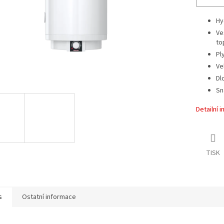
Hy
Ve
to
Pl
Ve
Dl
Sn
Detailní 
TISK
s
Ostatní informace