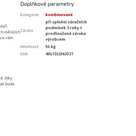
Doplňkové parametry
Kategorie
:
kombinované
při splnění záručních
daří.
podmínek 2 roky +
Záruka
:
ch měsících
prodloužená záruka
ace vám
výrobcem
Hmotnost
:
51 kg
EAN
:
4017212362327
é. Díky
tak bude