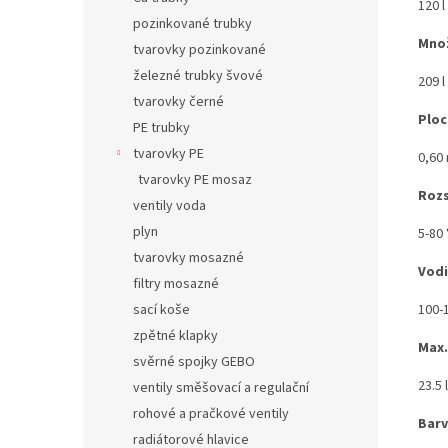
120 l
pozinkované trubky
Množ
tvarovky pozinkované
železné trubky švové
209 l
tvarovky černé
Ploc
PE trubky
tvarovky PE
0,60
tvarovky PE mosaz
Rozs
ventily voda
plyn
5-80 
tvarovky mosazné
Vodi
filtry mosazné
sací koše
100-
zpětné klapky
Max.
svěrné spojky GEBO
23.5 
ventily směšovací a regulační
rohové a pračkové ventily
Bar
radiátorové hlavice