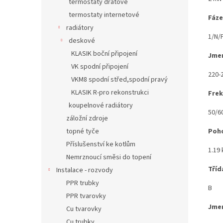
termostaty drátové
termostaty internetové
Fáze
radiátory
1/N/
deskové
KLASIK boční připojení
Jmen
VK spodní připojení
220-
VKM8 spodní střed,spodní pravý
KLASIK R-pro rekonstrukci
Fre
koupelnové radiátory
50/6
záložní zdroje
topné tyče
Poho
Příslušenství ke kotlům
1.19
Nemrznoucí směsi do topení
Tříd
Instalace - rozvody
PPR trubky
B
PPR tvarovky
Jme
Cu tvarovky
Cu trubky