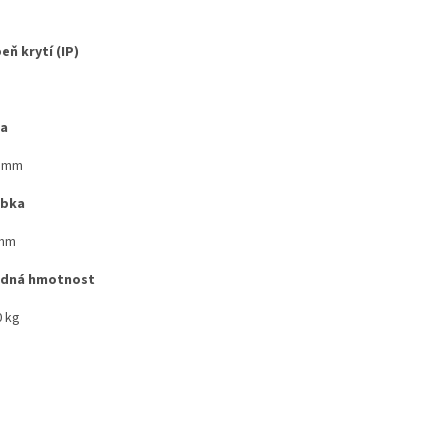
eň krytí (IP)
ka
8 mm
ubka
 mm
zdná hmotnost
0 kg