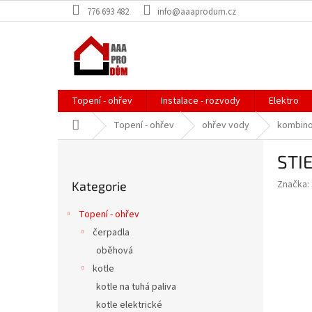
Přejít
776 693 482
info@aaaprodum.cz
na
obsah
Topení - ohřev
Instalace - rozvody
Elektro
Domů
Topení - ohřev
ohřev vody
kombin
P
STI
o
Přeskočit
s
Značka:
Kategorie
kategorie
t
r
Topení - ohřev
a
čerpadla
n
oběhová
n
í
kotle
p
kotle na tuhá paliva
a
kotle elektrické