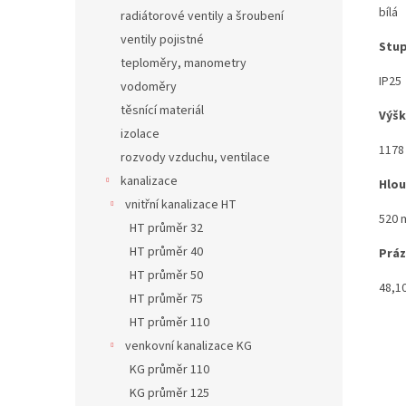
bílá
radiátorové ventily a šroubení
ventily pojistné
Stup
teploměry, manometry
IP25
vodoměry
těsnící materiál
Výš
izolace
117
rozvody vzduchu, ventilace
kanalizace
Hlo
vnitřní kanalizace HT
520
HT průměr 32
HT průměr 40
Prá
HT průměr 50
48,1
HT průměr 75
HT průměr 110
venkovní kanalizace KG
KG průměr 110
KG průměr 125