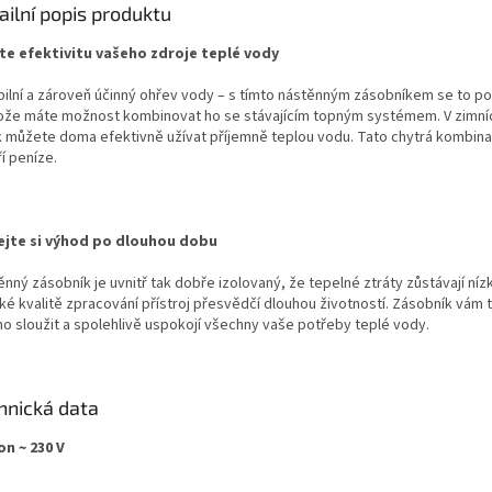
ailní popis produktu
te efektivitu vašeho zdroje teplé vody
ibilní a zároveň účinný ohřev vody – s tímto nástěnným zásobníkem se to po
ože máte možnost kombinovat ho se stávajícím topným systémem. V zimní
ak můžete doma efektivně užívat příjemně teplou vodu. Tato chytrá kombin
í peníze.
ejte si výhod po dlouhou dobu
nný zásobník je uvnitř tak dobře izolovaný, že tepelné ztráty zůstávají nízk
ké kvalitě zpracování přístroj přesvědčí dlouhou životností. Zásobník vám 
ho sloužit a spolehlivě uspokojí všechny vaše potřeby teplé vody.
hnická data
on ~ 230 V