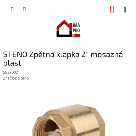
Přejít
NÁKUP
na
obsah
KOŠÍK
STENO Zpětná klapka 2" mosazná
plast
5523002
Značka:
Steno