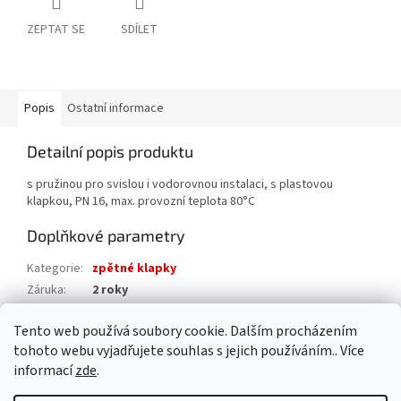
ZEPTAT SE
SDÍLET
Popis
Ostatní informace
Detailní popis produktu
s pružinou pro svislou i vodorovnou instalaci, s plastovou
klapkou, PN 16, max. provozní teplota 80°C
Doplňkové parametry
Kategorie
:
zpětné klapky
Záruka
:
2 roky
Hmotnost
:
0.2 kg
Tento web používá soubory cookie. Dalším procházením
EAN
:
8595042130515
tohoto webu vyjadřujete souhlas s jejich používáním.. Více
informací
zde
.
Z