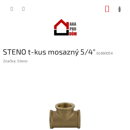
Přejít
NÁKUP
na
obsah
KOŠÍK
STENO t-kus mosazný 5/4"
61660054
Značka:
Steno