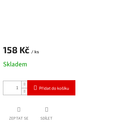
158 Kč
/ ks
Měrná
Skladem
cena:
Přidat do košíku
ZEPTAT SE
SDÍLET