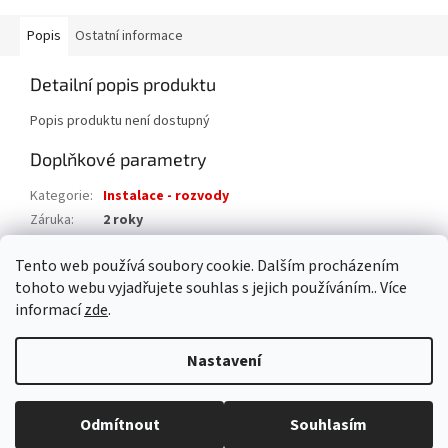
Popis
Ostatní informace
Detailní popis produktu
Popis produktu není dostupný
Doplňkové parametry
Kategorie
:
Instalace - rozvody
Záruka
:
2 roky
Hmotnost
:
0.2 kg
Tento web používá soubory cookie. Dalším procházením
EAN
:
8595042194531
tohoto webu vyjadřujete souhlas s jejich používáním.. Více
informací
zde
.
Z
á
Nastavení
Vytvořil Shoptet
p
a
t
Odmítnout
Souhlasím
Copyright 2026
AAA pro dům s.r.o.
. Všechna práva vyhrazena.
í