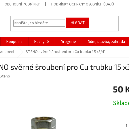
OBCHODNÍ PODMÍNKY
PODMÍNKY OCHRANY OSOBNÍCH ÚDAJŮ
HLEDAT
Koupelna
Kuchyně
Drogerie
Dům, stavba, zahrada
 šroubení
STENO svěrné šroubení pro Cu trubku 15 x3/4"
O svěrné šroubení pro Cu trubku 15 x
Steno
50 
Měrná
Skla
cena: