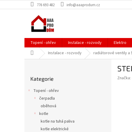
Přejít
776 693 482
info@aaaprodum.cz
na
obsah
Topení - ohřev
Instalace - rozvody
Elektro
Domů
Instalace - rozvody
radiátorové ventily a
P
STEN
o
Přeskočit
s
Značka:
Kategorie
kategorie
t
r
Topení - ohřev
a
čerpadla
n
oběhová
n
í
kotle
p
kotle na tuhá paliva
a
kotle elektrické