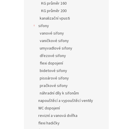
KG průměr 160
KG průměr 200
kanalizační vpusti
sifony
vanové sifony
vaničkové sifony
umyvadlové sifony
dřezové sifony
flexi dopojení
bidetové sifony
pisoárové sifony
pračkové sifony
náhradní díly k sifonům
napouštěcí a vypouštěcí ventily
WC dopojení
revizní a vanová dvířka
flexi hadičky