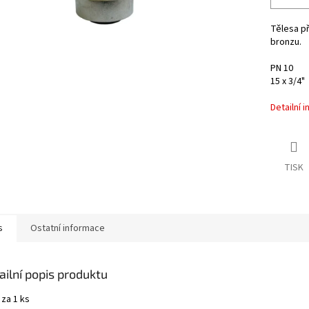
Tělesa př
bronzu.
PN 10
15 x 3/4"
Detailní 
TISK
s
Ostatní informace
ailní popis produktu
 za 1 ks