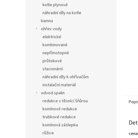
n
kotle plynové
e
náhradní díly na kotle
l
kamna
ohřev vody
elektrické
kombinované
nepřímotopné
průtokové
stacionární
náhradní díly k ohřívačům
instalační materiál
odvod spalin
redukce s těsnící šňůrou
Popi
komínové redukce
trubkové redukce
Det
komínová záslepka
růžice
cena