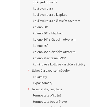
zděř jednoduchá
kouřová roura
kouřová roura s klapkou
kouřová roura s čistícím otvorem
koleno 90°
koleno 90° s klapkou
koleno 90° s čistícím otvorem
koleno 45°
koleno 45° s čistícím otvorem
koleno stavitelné 0-90°
komínové a kotlové kartáče a štětky
tlakové a expanzní nádoby
aquamaty
expanzomaty
termostaty, regulace
termostaty příložné
termostaty bezdrátové