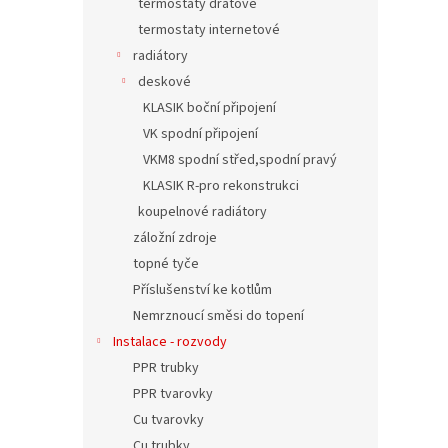
termostaty drátové
termostaty internetové
radiátory
deskové
KLASIK boční připojení
VK spodní připojení
VKM8 spodní střed,spodní pravý
KLASIK R-pro rekonstrukci
koupelnové radiátory
záložní zdroje
topné tyče
Příslušenství ke kotlům
Nemrznoucí směsi do topení
Instalace - rozvody
PPR trubky
PPR tvarovky
Cu tvarovky
Cu trubky