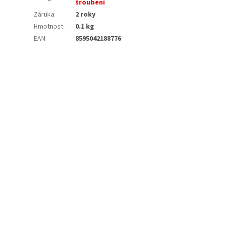
šroubení
Záruka
:
2 roky
Hmotnost
:
0.1 kg
EAN
:
8595042188776