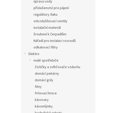
úprava vody
příslušenství pro pájení
regulátory tlaku
odvzdušňovací ventily
instalační materiál
šroubení k čerpadlům
Nářadí pro instalaci rozvodů
odkalovací filtry
Elektro
malé spotřebiče
čističky a zvlhčovače vzduchu
domácí pekárny
domácí grily
fény
fritovací hrnce
kávovary
kávomlýnky