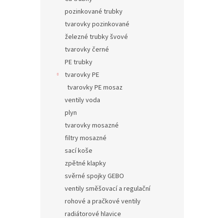
pozinkované trubky
tvarovky pozinkované
železné trubky švové
tvarovky černé
PE trubky
tvarovky PE
tvarovky PE mosaz
ventily voda
plyn
tvarovky mosazné
filtry mosazné
sací koše
zpětné klapky
svěrné spojky GEBO
ventily směšovací a regulační
rohové a pračkové ventily
radiátorové hlavice