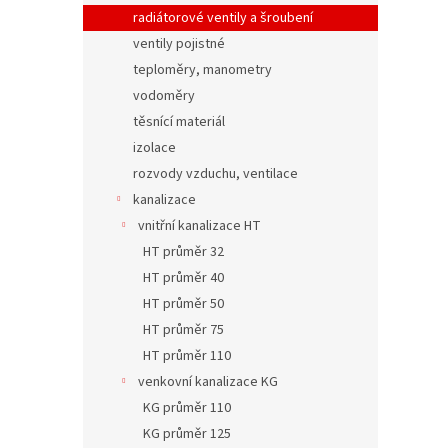
radiátorové ventily a šroubení
ventily pojistné
teploměry, manometry
vodoměry
těsnící materiál
izolace
rozvody vzduchu, ventilace
kanalizace
vnitřní kanalizace HT
HT průměr 32
HT průměr 40
HT průměr 50
HT průměr 75
HT průměr 110
venkovní kanalizace KG
KG průměr 110
KG průměr 125