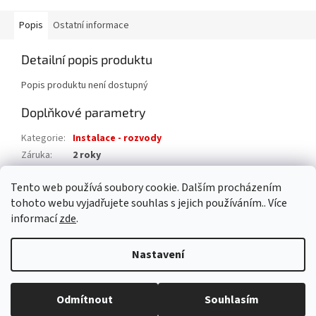
Popis
Ostatní informace
Detailní popis produktu
Popis produktu není dostupný
Doplňkové parametry
Kategorie
:
Instalace - rozvody
Záruka
:
2 roky
Hmotnost
:
0.2 kg
Tento web používá soubory cookie. Dalším procházením
EAN
:
8595042194876
tohoto webu vyjadřujete souhlas s jejich používáním.. Více
informací
zde
.
Z
á
Nastavení
Vytvořil Shoptet
p
a
t
Odmítnout
Souhlasím
Copyright 2026
AAA pro dům s.r.o.
. Všechna práva vyhrazena.
í