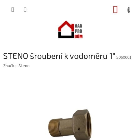
Přejít
NÁKUP
na
obsah
KOŠÍK
STENO šroubení k vodoměru 1"
5060001
Značka:
Steno