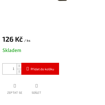
126 Kč
/ ks
Měrná
Skladem
cena:
Přidat do košíku
ZEPTAT SE
SDÍLET