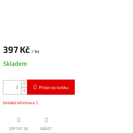
397 Kč
/ ks
Měrná
Skladem
cena:
Přidat do košíku
Detailní informace
ZEPTAT SE
SDÍLET