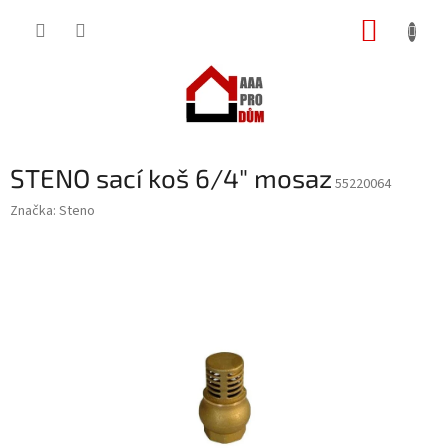
Přejít
NÁKUP
na
obsah
KOŠÍK
STENO sací koš 6/4" mosaz
55220064
Značka:
Steno