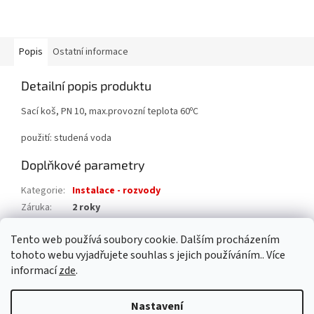
Popis
Ostatní informace
Detailní popis produktu
Sací koš, PN 10, max.provozní teplota 60ºC
použití: studená voda
Doplňkové parametry
Kategorie
:
Instalace - rozvody
Záruka
:
2 roky
Hmotnost
:
0.2 kg
Tento web používá soubory cookie. Dalším procházením
EAN
:
8595042130386
tohoto webu vyjadřujete souhlas s jejich používáním.. Více
informací
zde
.
Z
á
Nastavení
Vytvořil Shoptet
p