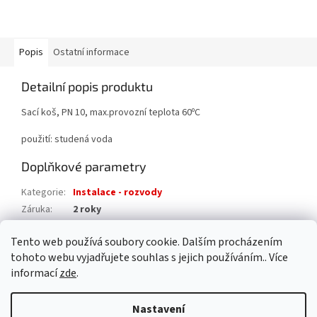
Popis
Ostatní informace
Detailní popis produktu
Sací koš, PN 10, max.provozní teplota 60ºC
použití: studená voda
Doplňkové parametry
Kategorie
:
Instalace - rozvody
Záruka
:
2 roky
Hmotnost
:
0.2 kg
Tento web používá soubory cookie. Dalším procházením
EAN
:
8595042130379
tohoto webu vyjadřujete souhlas s jejich používáním.. Více
informací
zde
.
Z
á
Nastavení
Vytvořil Shoptet
p