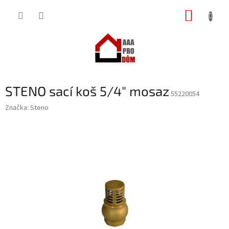
Přejít
NÁKUP
na
obsah
KOŠÍK
STENO sací koš 5/4" mosaz
55220054
Značka:
Steno