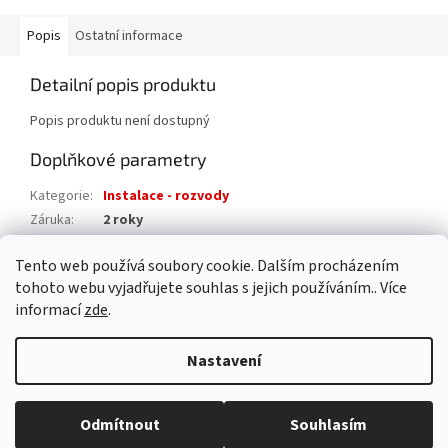
Popis
Ostatní informace
Detailní popis produktu
Popis produktu není dostupný
Doplňkové parametry
Kategorie
:
Instalace - rozvody
Záruka
:
2 roky
Hmotnost
:
0.2 kg
Tento web používá soubory cookie. Dalším procházením
EAN
:
8595042195033
tohoto webu vyjadřujete souhlas s jejich používáním.. Více
informací
zde
.
Z
á
Nastavení
Vytvořil Shoptet
p
a
t
Odmítnout
Souhlasím
Copyright 2026
AAA pro dům s.r.o.
. Všechna práva vyhrazena.
í