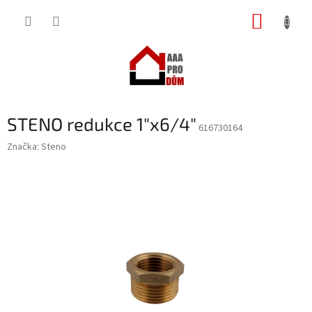
Přejít
NÁKUP
na
obsah
KOŠÍK
STENO redukce 1"x6/4"
616730164
Značka:
Steno