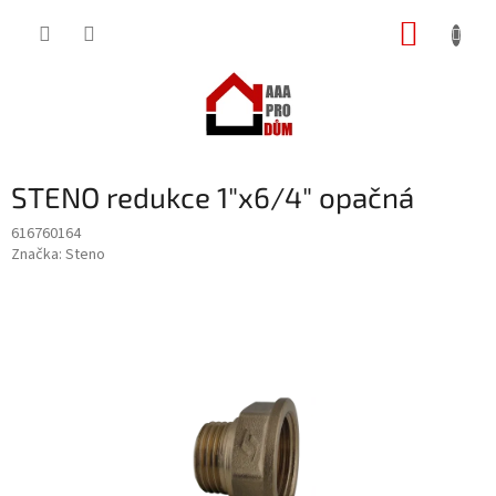
Přejít
NÁKUP
na
obsah
KOŠÍK
STENO redukce 1"x6/4" opačná
616760164
Značka:
Steno