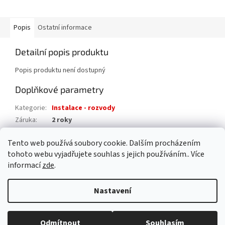
Popis
Ostatní informace
Detailní popis produktu
Popis produktu není dostupný
Doplňkové parametry
Kategorie
:
Instalace - rozvody
Záruka
:
2 roky
Hmotnost
:
0.2 kg
Tento web používá soubory cookie. Dalším procházením
EAN
:
8595042244250
tohoto webu vyjadřujete souhlas s jejich používáním.. Více
informací
zde
.
Z
á
Nastavení
Vytvořil Shoptet
p
a
t
Odmítnout
Souhlasím
Copyright 2026
AAA pro dům s.r.o.
. Všechna práva vyhrazena.