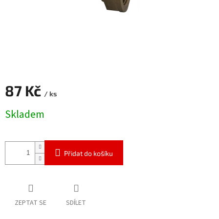
87 Kč
/ ks
Měrná
Skladem
cena:
Přidat do košíku
ZEPTAT SE
SDÍLET