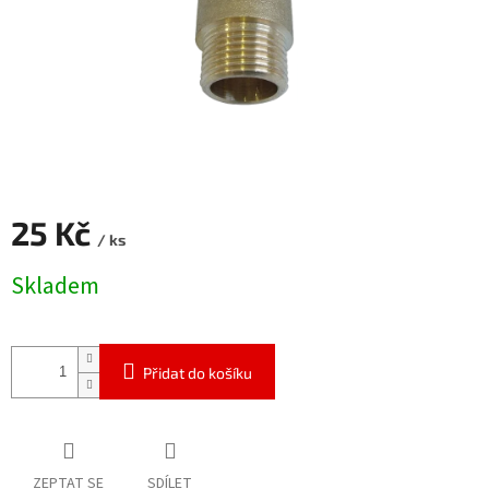
25 Kč
/ ks
Měrná
Skladem
cena:
Přidat do košíku
ZEPTAT SE
SDÍLET