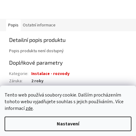
Popis
Ostatní informace
Detailní popis produktu
Popis produktu není dostupný
Doplňkové parametry
Kategorie
:
Instalace - rozvody
Záruka
:
2 roky
Hmotnost
:
0.2 kg
Tento web používá soubory cookie. Dalším procházením
EAN
:
8595042195330
tohoto webu vyjadřujete souhlas s jejich používáním.. Více
informací
zde
.
Z
á
Nastavení
Vytvořil Shoptet
p
a