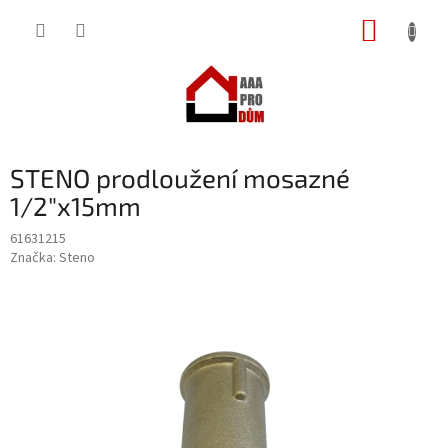
Přejít
NÁKUP
na
obsah
KOŠÍK
STENO prodloužení mosazné
1/2"x15mm
61631215
Značka:
Steno