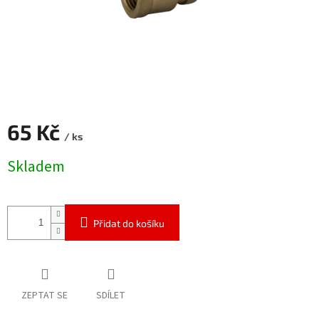
65 Kč
/ ks
Měrná
Skladem
cena:
Přidat do košíku
ZEPTAT SE
SDÍLET