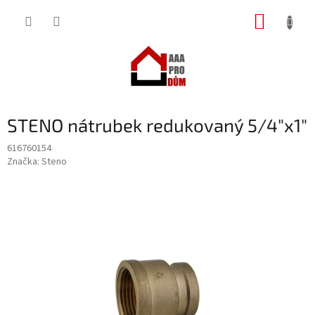
Přejít
NÁKUP
na
obsah
KOŠÍK
STENO nátrubek redukovaný 5/4"x1"
616760154
Značka:
Steno