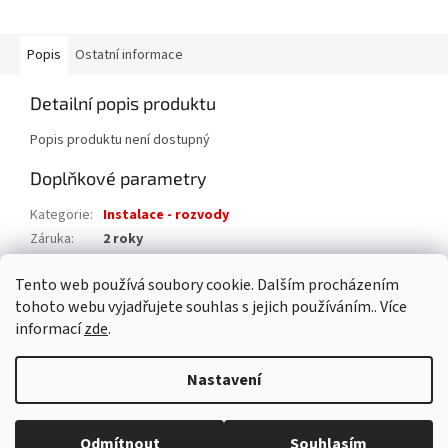
Popis
Ostatní informace
Detailní popis produktu
Popis produktu není dostupný
Doplňkové parametry
Kategorie
:
Instalace - rozvody
Záruka
:
2 roky
Hmotnost
:
0.2 kg
Tento web používá soubory cookie. Dalším procházením
EAN
:
8595042214529
tohoto webu vyjadřujete souhlas s jejich používáním.. Více
informací
zde
.
Z
á
Nastavení
Vytvořil Shoptet
p
a
t
Odmítnout
Souhlasím
Copyright 2026
AAA pro dům s.r.o.
. Všechna práva vyhrazena.