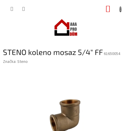
Přejít
NÁKUP
na
obsah
KOŠÍK
STENO koleno mosaz 5/4" FF
61650054
Značka:
Steno