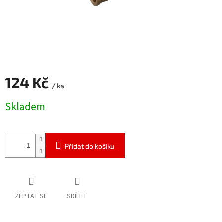
124 Kč
/ ks
Měrná
Skladem
cena:
Přidat do košíku
ZEPTAT SE
SDÍLET