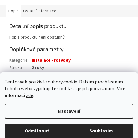
Popis
Ostatní informace
Detailní popis produktu
Popis produktu není dostupný
Doplňkové parametry
Kategorie
:
Instalace - rozvody
Záruka
:
2 roky
Hmotnost
:
0.2 kg
Tento web používá soubory cookie. Dalším procházením
EAN
:
8595042194609
tohoto webu vyjadřujete souhlas s jejich používáním.. Více
informací
zde
.
Z
á
Nastavení
Vytvořil Shoptet
p
a
t
Odmítnout
Souhlasím
Copyright 2026
AAA pro dům s.r.o.
. Všechna práva vyhrazena.
í