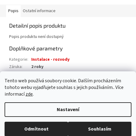
Popis
Ostatní informace
Detailní popis produktu
Popis produktu není dostupný
Doplňkové parametry
Kategorie
:
Instalace - rozvody
Záruka
:
2 roky
Hmotnost
:
0.2 kg
Tento web používá soubory cookie. Dalším procházením
EAN
:
8595042194623
tohoto webu vyjadřujete souhlas s jejich používáním.. Více
informací
zde
.
Z
á
Nastavení
Vytvořil Shoptet
p
a
t
Odmítnout
Souhlasím
Copyright 2026
AAA pro dům s.r.o.
. Všechna práva vyhrazena.
í