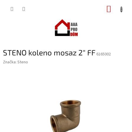
Přejít
NÁKUP
na
obsah
KOŠÍK
STENO koleno mosaz 2" FF
6165002
Značka:
Steno