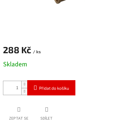
288 Kč
/ ks
Měrná
Skladem
cena:
Přidat do košíku
ZEPTAT SE
SDÍLET